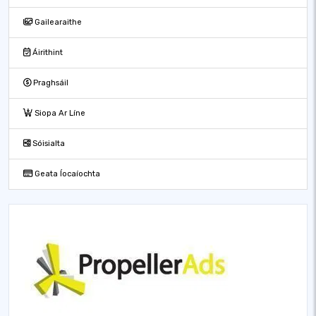
Gailearaithe
Áirithint
Praghsáil
Siopa Ar Líne
Sóisialta
Geata Íocaíochta