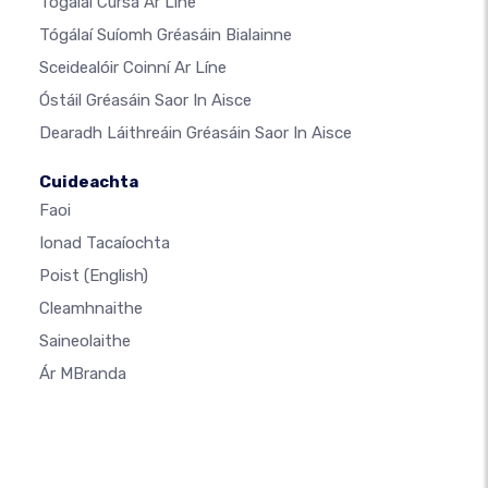
Tógálaí Cúrsa Ar Líne
Tógálaí Suíomh Gréasáin Bialainne
Sceidealóir Coinní Ar Líne
Óstáil Gréasáin Saor In Aisce
Dearadh Láithreáin Gréasáin Saor In Aisce
Cuideachta
Faoi
Ionad Tacaíochta
Poist
(English)
Cleamhnaithe
Saineolaithe
Ár MBranda