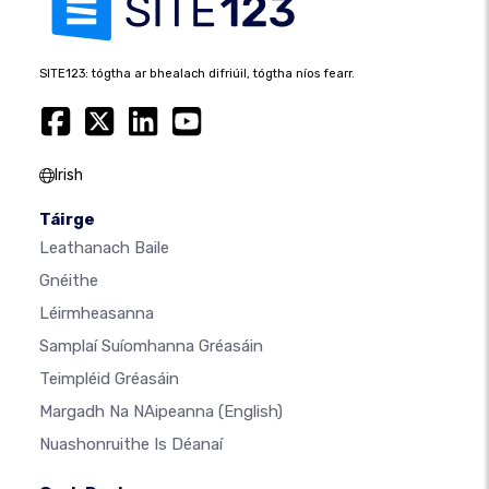
SITE123: tógtha ar bhealach difriúil, tógtha níos fearr.
Irish
Táirge
Leathanach Baile
Gnéithe
Léirmheasanna
Samplaí Suíomhanna Gréasáin
Teimpléid Gréasáin
Margadh Na NAipeanna
(English)
Nuashonruithe Is Déanaí