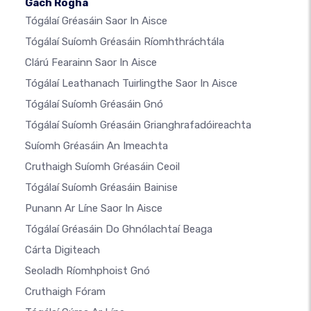
Gach Rogha
Tógálaí Gréasáin Saor In Aisce
Tógálaí Suíomh Gréasáin Ríomhthráchtála
Clárú Fearainn Saor In Aisce
Tógálaí Leathanach Tuirlingthe Saor In Aisce
Tógálaí Suíomh Gréasáin Gnó
Tógálaí Suíomh Gréasáin Grianghrafadóireachta
Suíomh Gréasáin An Imeachta
Cruthaigh Suíomh Gréasáin Ceoil
Tógálaí Suíomh Gréasáin Bainise
Punann Ar Líne Saor In Aisce
Tógálaí Gréasáin Do Ghnólachtaí Beaga
Cárta Digiteach
Seoladh Ríomhphoist Gnó
Cruthaigh Fóram