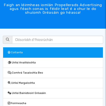
Faigh an léirmheas iomlán Propellerads Advertising
agus féach conas is féidir leat é a chur le do
shuíomh Gréasáin go héasca!
Coitianta
Uirlisí Anailísíochta
Comhrá Tacaíochta Beo
Uirlisí Margaíochta
Uirlisí Bainisteoirí Gréasáin
Foirmeacha