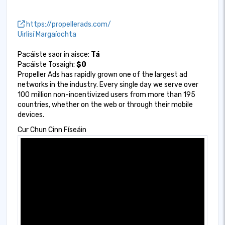
https://propellerads.com/
Uirlisí Margaíochta
Pacáiste saor in aisce:
Tá
Pacáiste Tosaigh:
$0
Propeller Ads has rapidly grown one of the largest ad
networks in the industry. Every single day we serve over
100 million non-incentivized users from more than 195
countries, whether on the web or through their mobile
devices.
Cur Chun Cinn Físeáin