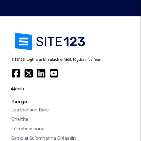
SITE123: tógtha ar bhealach difriúil, tógtha níos fearr.
Irish
Táirge
Leathanach Baile
Gnéithe
Léirmheasanna
Samplaí Suíomhanna Gréasáin