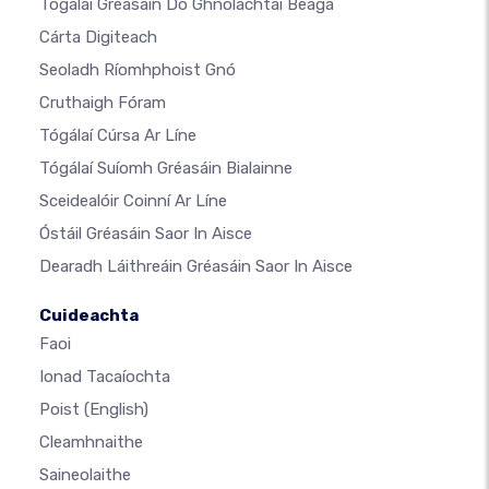
Tógálaí Gréasáin Do Ghnólachtaí Beaga
Cárta Digiteach
Seoladh Ríomhphoist Gnó
Cruthaigh Fóram
Tógálaí Cúrsa Ar Líne
Tógálaí Suíomh Gréasáin Bialainne
Sceidealóir Coinní Ar Líne
Óstáil Gréasáin Saor In Aisce
Dearadh Láithreáin Gréasáin Saor In Aisce
Cuideachta
Faoi
Ionad Tacaíochta
Poist
(English)
Cleamhnaithe
Saineolaithe