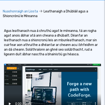
Nuashonraigh an Liosta
Leathanaigh a Dhúbláil agus a
Shioncrónú le Míreanna
Agus leathanach nua á chruthú agat le míreanna, tá an rogha
agat anois ábhar atá ann cheana a dhúbailt. Déanfar an
leathanach nua a shioncronú leis an mbunleathanach, mar sin
cuirfear aon athruithe a dhéantar ar cheann acu i bhfeidhm ar
an dá cheann. Soláthraíonn an ghné seo solúbthacht, rud a
ligeann duit ábhar nasctha a bhainistiú go héasca.