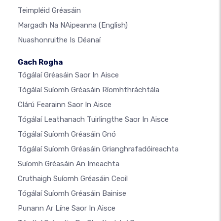
Teimpléid Gréasáin
Margadh Na NAipeanna
(English)
Nuashonruithe Is Déanaí
Gach Rogha
Tógálaí Gréasáin Saor In Aisce
Tógálaí Suíomh Gréasáin Ríomhthráchtála
Clárú Fearainn Saor In Aisce
Tógálaí Leathanach Tuirlingthe Saor In Aisce
Tógálaí Suíomh Gréasáin Gnó
Tógálaí Suíomh Gréasáin Grianghrafadóireachta
Suíomh Gréasáin An Imeachta
Cruthaigh Suíomh Gréasáin Ceoil
Tógálaí Suíomh Gréasáin Bainise
Punann Ar Líne Saor In Aisce