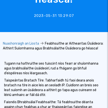
2023-05-31 13:29:07
Nuashonraigh an Liosta
Feabhsuithe ar Aitheantas Úsáideora:
Aithint Suíomhanna agus Brabhsálaithe Úsáideora go héasca!
Tugann na hathruithe seo tuiscint níos fearr ar shuíomhanna
agus brabhsálaithe úsáideoirí, rud a fhágann go bhfuil
d’eispéireas níos léargasach.
Taispeántas Bratach Tíre: Tabharfaidh tú faoi deara anois
bratach na tíre in aice leis an seoladh IP. Cuidíonn an breis seo
leat suíomh an úsáideora a aithint go tapa agus cuireann sé
léiriú amhairc ar fáil dá dtír.
Faisnéis Bhrabhsálaí Feabhsaithe: Tá feabhsuithe déanta
againn chun feabhas a chur ar thaispeántas faisnéise an