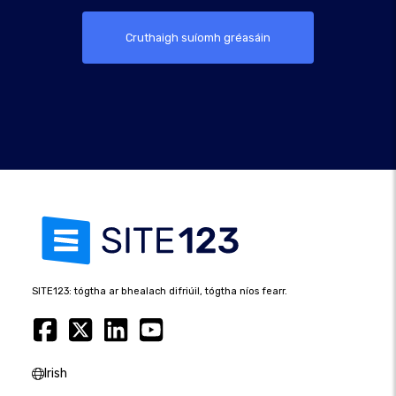
Cruthaigh suíomh gréasáin
SITE123: tógtha ar bhealach difriúil, tógtha níos fearr.
Irish