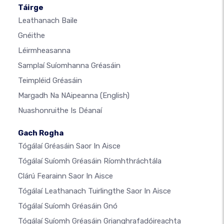
Táirge
Leathanach Baile
Gnéithe
Léirmheasanna
Samplaí Suíomhanna Gréasáin
Teimpléid Gréasáin
Margadh Na NAipeanna
(English)
Nuashonruithe Is Déanaí
Gach Rogha
Tógálaí Gréasáin Saor In Aisce
Tógálaí Suíomh Gréasáin Ríomhthráchtála
Clárú Fearainn Saor In Aisce
Tógálaí Leathanach Tuirlingthe Saor In Aisce
Tógálaí Suíomh Gréasáin Gnó
Tógálaí Suíomh Gréasáin Grianghrafadóireachta