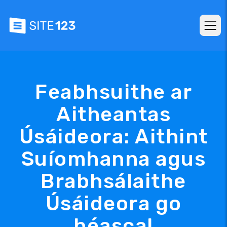
Feabhsuithe ar
Aitheantas
Úsáideora: Aithint
Suíomhanna agus
Brabhsálaithe
Úsáideora go
héasca!