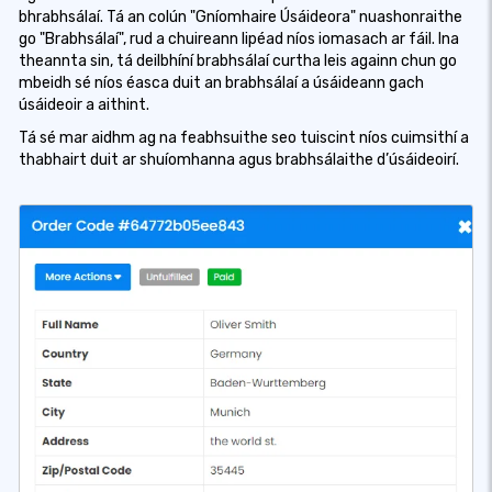
bhrabhsálaí. Tá an colún "Gníomhaire Úsáideora" nuashonraithe
go "Brabhsálaí", rud a chuireann lipéad níos iomasach ar fáil. Ina
theannta sin, tá deilbhíní brabhsálaí curtha leis againn chun go
mbeidh sé níos éasca duit an brabhsálaí a úsáideann gach
úsáideoir a aithint.
Tá sé mar aidhm ag na feabhsuithe seo tuiscint níos cuimsithí a
thabhairt duit ar shuíomhanna agus brabhsálaithe d’úsáideoirí.