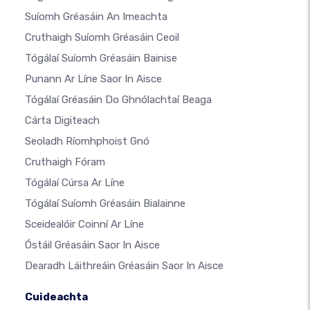
Suíomh Gréasáin An Imeachta
Cruthaigh Suíomh Gréasáin Ceoil
Tógálaí Suíomh Gréasáin Bainise
Punann Ar Líne Saor In Aisce
Tógálaí Gréasáin Do Ghnólachtaí Beaga
Cárta Digiteach
Seoladh Ríomhphoist Gnó
Cruthaigh Fóram
Tógálaí Cúrsa Ar Líne
Tógálaí Suíomh Gréasáin Bialainne
Sceidealóir Coinní Ar Líne
Óstáil Gréasáin Saor In Aisce
Dearadh Láithreáin Gréasáin Saor In Aisce
Cuideachta