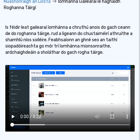
Nuashonraigh an Liosta
Íomhánna Gailearaí le haghaidh
Roghanna Táirgí
Is féidir leat gailearaí íomhánna a chruthú anois do gach ceann
de do roghanna táirge, rud a ligeann do chustaiméirí athruithe a
shamhlú níos soiléire. Feabhsaíonn an ghné seo an taithí
siopadóireachta go mór trí íomhánna mionsonraithe,
ardchaighdeáin a sholáthar do gach rogha táirge.