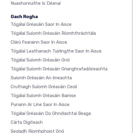
Nuashonruithe Is Déanaí
Gach Rogha
Tógálaí Gréasáin Saor In Aisce
Tógálaí Suíomh Gréasáin Ríomhthráchtála
Clárú Fearainn Saor In Aisce
Tógálaí Leathanach Tuirlingthe Saor In Aisce
Tógálaí Suíomh Gréasáin Gnó
Tógálaí Suíomh Gréasáin Grianghrafadóireachta
Suíomh Gréasáin An Imeachta
Cruthaigh Suíomh Gréasáin Ceoil
Tógálaí Suíomh Gréasáin Bainise
Punann Ar Líne Saor In Aisce
Tógálaí Gréasáin Do Ghnólachtaí Beaga
Cárta Digiteach
Seoladh Ríomhphoist Gnó