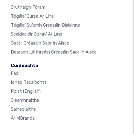
Cruthaigh Fóram
Tógálaí Cúrsa Ar Líne
Tógálaí Suíomh Gréasáin Bialainne
Sceidealóir Coinní Ar Líne
Óstáil Gréasáin Saor In Aisce
Dearadh Láithreáin Gréasáin Saor In Aisce
Cuideachta
Faoi
Ionad Tacaíochta
Poist
(English)
Cleamhnaithe
Saineolaithe
Ár MBranda