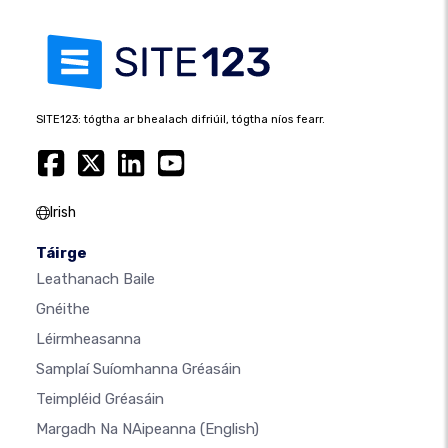
SITE123: tógtha ar bhealach difriúil, tógtha níos fearr.
Irish
Táirge
Leathanach Baile
Gnéithe
Léirmheasanna
Samplaí Suíomhanna Gréasáin
Teimpléid Gréasáin
Margadh Na NAipeanna
(English)