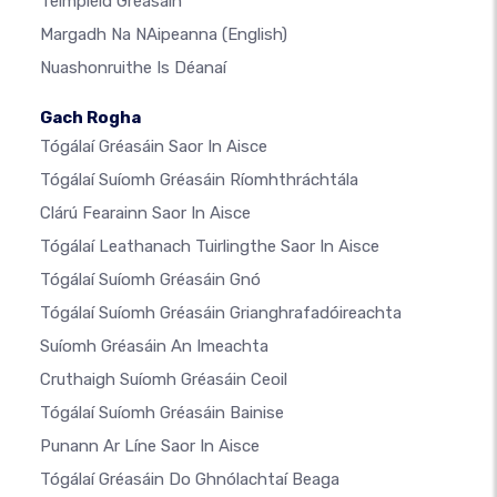
Teimpléid Gréasáin
Margadh Na NAipeanna
(English)
Nuashonruithe Is Déanaí
Gach Rogha
Tógálaí Gréasáin Saor In Aisce
Tógálaí Suíomh Gréasáin Ríomhthráchtála
Clárú Fearainn Saor In Aisce
Tógálaí Leathanach Tuirlingthe Saor In Aisce
Tógálaí Suíomh Gréasáin Gnó
Tógálaí Suíomh Gréasáin Grianghrafadóireachta
Suíomh Gréasáin An Imeachta
Cruthaigh Suíomh Gréasáin Ceoil
Tógálaí Suíomh Gréasáin Bainise
Punann Ar Líne Saor In Aisce
Tógálaí Gréasáin Do Ghnólachtaí Beaga