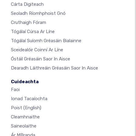
Cárta Digiteach
Seoladh Ríomhphoist Gnó
Cruthaigh Fóram
Tógálaí Cúrsa Ar Líne
Tógálaí Suíomh Gréasáin Bialainne
Sceidealóir Coinní Ar Líne
Óstáil Gréasáin Saor In Aisce
Dearadh Láithreáin Gréasáin Saor In Aisce
Cuideachta
Faoi
Ionad Tacaíochta
Poist
(English)
Cleamhnaithe
Saineolaithe
Ár MBranda