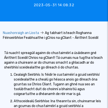
2023-05-31 14:08:32
Nuashonraigh an Liosta
Ag tabhairt isteach Roghanna
Féinseirbhíse Feabhsaithe i gCrios na gCliant - Áirithint Sceidil
Tá nuacht spreagúil againn do chustaiméirí a úsáideann gné
Áirithint Sceidil Chrios na gCliant! Tá cumais nua tugtha isteach
againn a chuireann ar do chumas smacht a ghlacadh ar do
sheirbhísí sceidealaithe go díreach ó do chuntas.
Cealaigh Seirbhís: Is féidir le custaiméirí a gcuid seirbhísí
sceidealaithe a chealú go héasca anois go díreach óna
gcuntas sa Chrios Cliant. Tugann an ghné nua seo an
tsolúbthacht duit do choinní a bhainistiú agus
coigeartuithe a dhéanamh de réir mar is gá.
Athsceidealú Seirbhíse: Ina theannta sin, chuireamar leis
an gcumas do chustaiméirí a gcuid seirbhísí a