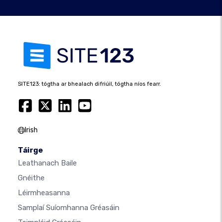
SITE123: tógtha ar bhealach difriúil, tógtha níos fearr.
Irish
Táirge
Leathanach Baile
Gnéithe
Léirmheasanna
Samplaí Suíomhanna Gréasáin