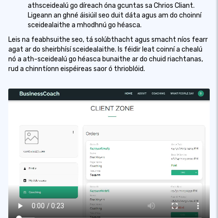
athsceidealú go díreach óna gcuntas sa Chrios Cliant.
Ligeann an ghné áisiúil seo duit dáta agus am do choinní
sceidealaithe a mhodhnú go héasca.
Leis na feabhsuithe seo, tá solúbthacht agus smacht níos fearr
agat ar do sheirbhísí sceidealaithe. Is féidir leat coinní a chealú
nó a ath-sceidealú go héasca bunaithe ar do chuid riachtanas,
rud a chinntíonn eispéireas saor ó thrioblóid.