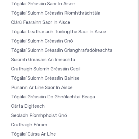
Tógálaí Gréasáin Saor In Aisce
Tógálaí Suíomh Gréasáin Ríomhthráchtála
Clárú Fearainn Saor In Aisce
Tógálaí Leathanach Tuirlingthe Saor In Aisce
Tógálaí Suíomh Gréasáin Gnó
Tógálaí Suíomh Gréasáin Grianghrafadóireachta
Suíomh Gréasáin An Imeachta
Cruthaigh Suíomh Gréasáin Ceoil
Tógálaí Suíomh Gréasáin Bainise
Punann Ar Líne Saor In Aisce
Tógálaí Gréasáin Do Ghnólachtaí Beaga
Cárta Digiteach
Seoladh Ríomhphoist Gnó
Cruthaigh Fóram
Tógálaí Cúrsa Ar Líne