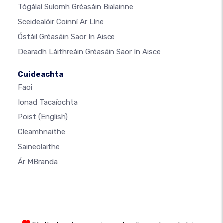
Tógálaí Suíomh Gréasáin Bialainne
Sceidealóir Coinní Ar Líne
Óstáil Gréasáin Saor In Aisce
Dearadh Láithreáin Gréasáin Saor In Aisce
Cuideachta
Faoi
Ionad Tacaíochta
Poist
(English)
Cleamhnaithe
Saineolaithe
Ár MBranda