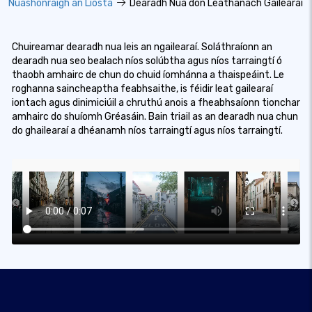
Nuashonraigh an Liosta
Dearadh Nua don Leathanach Gailearaí
Chuireamar dearadh nua leis an ngailearaí. Soláthraíonn an
dearadh nua seo bealach níos solúbtha agus níos tarraingtí ó
thaobh amhairc de chun do chuid íomhánna a thaispeáint. Le
roghanna saincheaptha feabhsaithe, is féidir leat gailearaí
iontach agus dinimiciúil a chruthú anois a fheabhsaíonn tionchar
amhairc do shuíomh Gréasáin. Bain triail as an dearadh nua chun
do ghailearaí a dhéanamh níos tarraingtí agus níos tarraingtí.