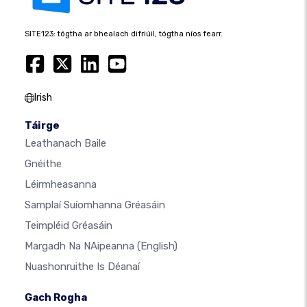
SITE123: tógtha ar bhealach difriúil, tógtha níos fearr.
Irish
Táirge
Leathanach Baile
Gnéithe
Léirmheasanna
Samplaí Suíomhanna Gréasáin
Teimpléid Gréasáin
Margadh Na NAipeanna
(English)
Nuashonruithe Is Déanaí
Gach Rogha