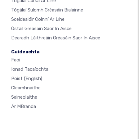
Tógálaí Cúrsa Ar Líne
Tógálaí Suíomh Gréasáin Bialainne
Sceidealóir Coinní Ar Líne
Óstáil Gréasáin Saor In Aisce
Dearadh Láithreáin Gréasáin Saor In Aisce
Cuideachta
Faoi
Ionad Tacaíochta
Poist
(English)
Cleamhnaithe
Saineolaithe
Ár MBranda