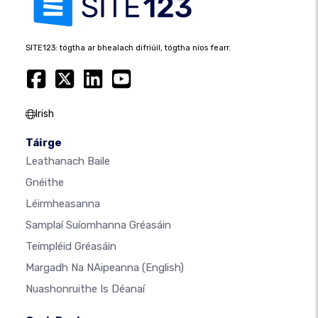
SITE123: tógtha ar bhealach difriúil, tógtha níos fearr.
Irish
Táirge
Leathanach Baile
Gnéithe
Léirmheasanna
Samplaí Suíomhanna Gréasáin
Teimpléid Gréasáin
Margadh Na NAipeanna
(English)
Nuashonruithe Is Déanaí