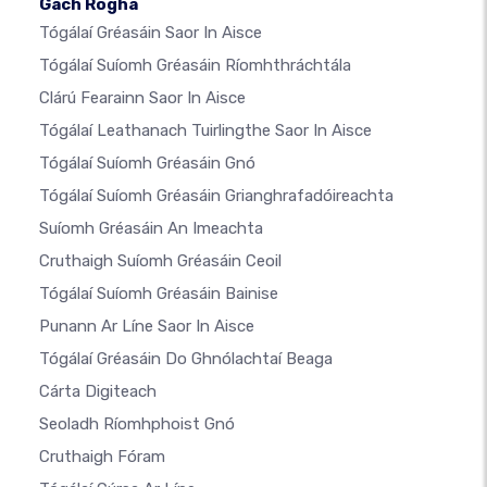
Gach Rogha
Tógálaí Gréasáin Saor In Aisce
Tógálaí Suíomh Gréasáin Ríomhthráchtála
Clárú Fearainn Saor In Aisce
Tógálaí Leathanach Tuirlingthe Saor In Aisce
Tógálaí Suíomh Gréasáin Gnó
Tógálaí Suíomh Gréasáin Grianghrafadóireachta
Suíomh Gréasáin An Imeachta
Cruthaigh Suíomh Gréasáin Ceoil
Tógálaí Suíomh Gréasáin Bainise
Punann Ar Líne Saor In Aisce
Tógálaí Gréasáin Do Ghnólachtaí Beaga
Cárta Digiteach
Seoladh Ríomhphoist Gnó
Cruthaigh Fóram