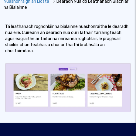
Nuashonraigh an Liosta
Dearadh Nua do Leathanach Biachlár
na Bialainne
Tá leathanach roghchláir na bialainne nuashonraithe le dearadh
nua eile. Cuireann an dearadh nua cur i láthair tarraingteach
agus eagraithe ar fáil ar na míreanna roghchláir, le praghsáil
shoiléir chun feabhas a chur ar thaithí brabhsála an
chustaiméara.