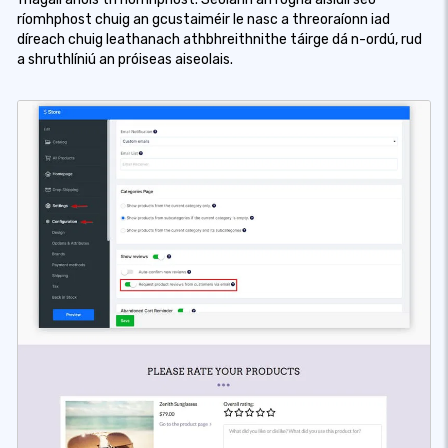
ríomhphost chuig an gcustaiméir le nasc a threoraíonn iad
díreach chuig leathanach athbhreithnithe táirge dá n-ordú, rud
a shruthlíniú an próiseas aiseolais.