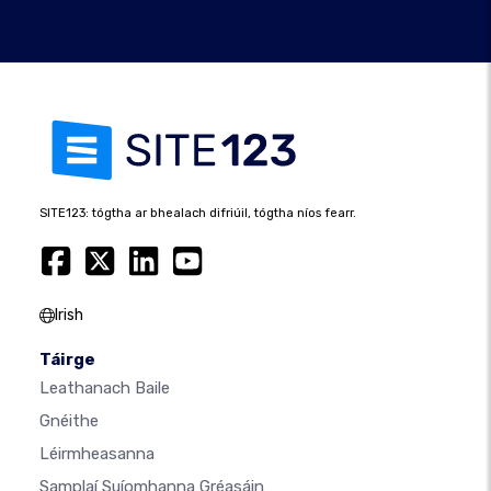
SITE123: tógtha ar bhealach difriúil, tógtha níos fearr.
Irish
Táirge
Leathanach Baile
Gnéithe
Léirmheasanna
Samplaí Suíomhanna Gréasáin