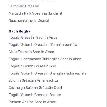
Teimpléid Gréasáin
Margadh Na NAipeanna
(English)
Nuashonruithe Is Déanaí
Gach Rogha
Tógálaí Gréasáin Saor In Aisce
Tógálaí Suíomh Gréasáin Ríomhthráchtála
Clárú Fearainn Saor In Aisce
Tógálaí Leathanach Tuirlingthe Saor In Aisce
Tógálaí Suíomh Gréasáin Gnó
Tógálaí Suíomh Gréasáin Grianghrafadóireachta
Suíomh Gréasáin An Imeachta
Cruthaigh Suíomh Gréasáin Ceoil
Tógálaí Suíomh Gréasáin Bainise
Punann Ar Líne Saor In Aisce