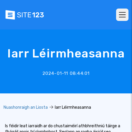
Iarr Léirmheasanna
2024-01-11 08:44:01
Nuashonraigh an Liosta
Iarr Léirmheasanna
Is féidir leat iarraidh ar do chustaiméirí athbhreithniú táirge a
fhágáil anois trí ríomhphost. Seolann an rogha áisiúil seo