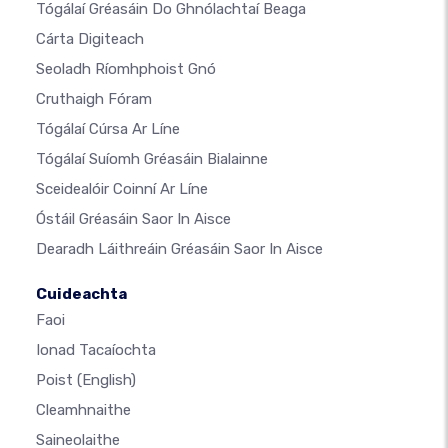
Tógálaí Gréasáin Do Ghnólachtaí Beaga
Cárta Digiteach
Seoladh Ríomhphoist Gnó
Cruthaigh Fóram
Tógálaí Cúrsa Ar Líne
Tógálaí Suíomh Gréasáin Bialainne
Sceidealóir Coinní Ar Líne
Óstáil Gréasáin Saor In Aisce
Dearadh Láithreáin Gréasáin Saor In Aisce
Cuideachta
Faoi
Ionad Tacaíochta
Poist
(English)
Cleamhnaithe
Saineolaithe