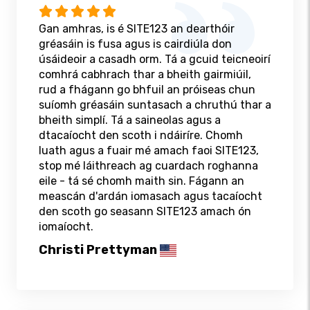
Gan amhras, is é SITE123 an dearthóir
gréasáin is fusa agus is cairdiúla don
úsáideoir a casadh orm. Tá a gcuid teicneoirí
comhrá cabhrach thar a bheith gairmiúil,
rud a fhágann go bhfuil an próiseas chun
suíomh gréasáin suntasach a chruthú thar a
bheith simplí. Tá a saineolas agus a
dtacaíocht den scoth i ndáiríre. Chomh
luath agus a fuair mé amach faoi SITE123,
stop mé láithreach ag cuardach roghanna
eile - tá sé chomh maith sin. Fágann an
meascán d'ardán iomasach agus tacaíocht
den scoth go seasann SITE123 amach ón
iomaíocht.
Christi Prettyman