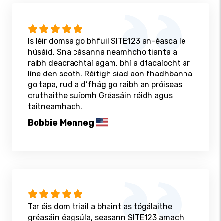
Is léir domsa go bhfuil SITE123 an-éasca le
húsáid. Sna cásanna neamhchoitianta a
raibh deacrachtaí agam, bhí a dtacaíocht ar
líne den scoth. Réitigh siad aon fhadhbanna
go tapa, rud a d’fhág go raibh an próiseas
cruthaithe suíomh Gréasáin réidh agus
taitneamhach.
Bobbie Menneg
Tar éis dom triail a bhaint as tógálaithe
gréasáin éagsúla, seasann SITE123 amach