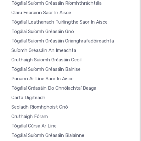
Tógálaí Suíomh Gréasáin Ríomhthráchtála
Clárú Fearainn Saor In Aisce
Tógálaí Leathanach Tuirlingthe Saor In Aisce
Tógálaí Suíomh Gréasáin Gnó
Tógálaí Suíomh Gréasáin Grianghrafadóireachta
Suíomh Gréasáin An Imeachta
Cruthaigh Suíomh Gréasáin Ceoil
Tógálaí Suíomh Gréasáin Bainise
Punann Ar Líne Saor In Aisce
Tógálaí Gréasáin Do Ghnólachtaí Beaga
Cárta Digiteach
Seoladh Ríomhphoist Gnó
Cruthaigh Fóram
Tógálaí Cúrsa Ar Líne
Tógálaí Suíomh Gréasáin Bialainne