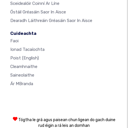
Sceidealóir Coinní Ar Líne
Óstáil Gréasáin Saor In Aisce
Dearadh Láithreáin Gréasáin Saor In Aisce
Cuideachta
Faoi
Ionad Tacaíochta
Poist
(English)
Cleamhnaithe
Saineolaithe
Ár MBranda
Tógtha le grá agus paisean chun ligean do gach duine
rud éigin a rá leis an domhan