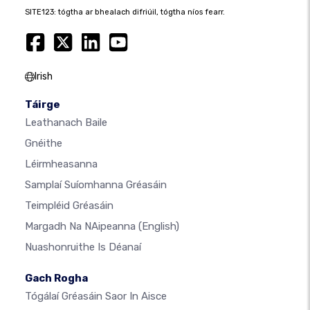
SITE123: tógtha ar bhealach difriúil, tógtha níos fearr.
Irish
Táirge
Leathanach Baile
Gnéithe
Léirmheasanna
Samplaí Suíomhanna Gréasáin
Teimpléid Gréasáin
Margadh Na NAipeanna
(English)
Nuashonruithe Is Déanaí
Gach Rogha
Tógálaí Gréasáin Saor In Aisce