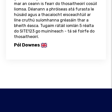
mar an ceann is fearr do thosaitheoirí cosúil
liomsa. Déanann a phróiseas atá furasta le
húsáid agus a thacaíocht eisceachtúil ar
líne cruthú suíomhanna gréasáin thar a
bheith éasca. Tugaim rátáil iomlán 5 réalta
do SITE123 go muiníneach - tá sé foirfe do
thosaitheoirí.
Pól Downes