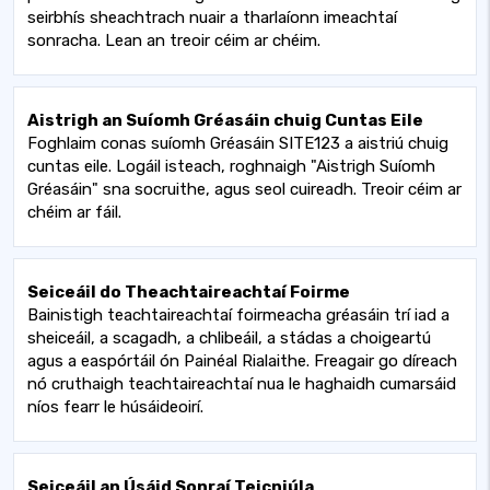
seirbhís sheachtrach nuair a tharlaíonn imeachtaí
sonracha. Lean an treoir céim ar chéim.
Aistrigh an Suíomh Gréasáin chuig Cuntas Eile
Foghlaim conas suíomh Gréasáin SITE123 a aistriú chuig
cuntas eile. Logáil isteach, roghnaigh "Aistrigh Suíomh
Gréasáin" sna socruithe, agus seol cuireadh. Treoir céim ar
chéim ar fáil.
Seiceáil do Theachtaireachtaí Foirme
Bainistigh teachtaireachtaí foirmeacha gréasáin trí iad a
sheiceáil, a scagadh, a chlibeáil, a stádas a choigeartú
agus a easpórtáil ón Painéal Rialaithe. Freagair go díreach
nó cruthaigh teachtaireachtaí nua le haghaidh cumarsáid
níos fearr le húsáideoirí.
Seiceáil an Úsáid Sonraí Teicniúla