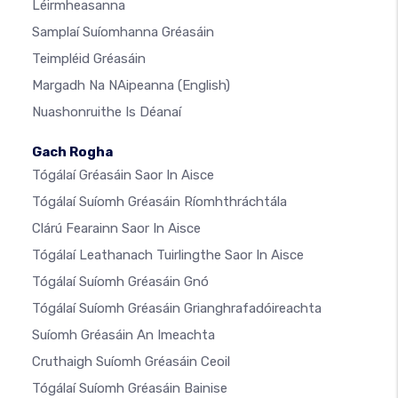
Léirmheasanna
Samplaí Suíomhanna Gréasáin
Teimpléid Gréasáin
Margadh Na NAipeanna
(English)
Nuashonruithe Is Déanaí
Gach Rogha
Tógálaí Gréasáin Saor In Aisce
Tógálaí Suíomh Gréasáin Ríomhthráchtála
Clárú Fearainn Saor In Aisce
Tógálaí Leathanach Tuirlingthe Saor In Aisce
Tógálaí Suíomh Gréasáin Gnó
Tógálaí Suíomh Gréasáin Grianghrafadóireachta
Suíomh Gréasáin An Imeachta
Cruthaigh Suíomh Gréasáin Ceoil
Tógálaí Suíomh Gréasáin Bainise