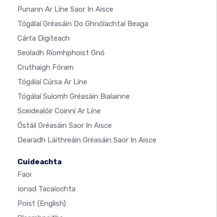
Punann Ar Líne Saor In Aisce
Tógálaí Gréasáin Do Ghnólachtaí Beaga
Cárta Digiteach
Seoladh Ríomhphoist Gnó
Cruthaigh Fóram
Tógálaí Cúrsa Ar Líne
Tógálaí Suíomh Gréasáin Bialainne
Sceidealóir Coinní Ar Líne
Óstáil Gréasáin Saor In Aisce
Dearadh Láithreáin Gréasáin Saor In Aisce
Cuideachta
Faoi
Ionad Tacaíochta
Poist
(English)