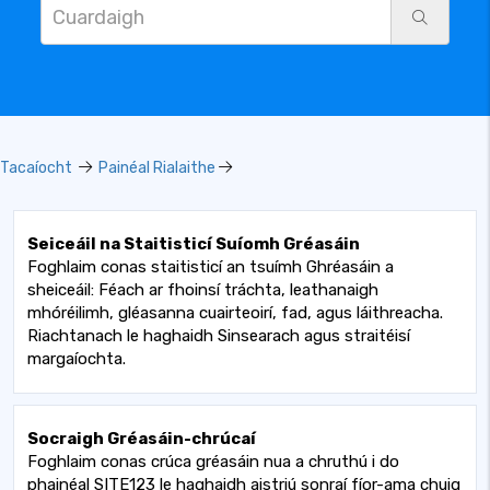
Tacaíocht
Painéal Rialaithe
Seiceáil na Staitisticí Suíomh Gréasáin
Foghlaim conas staitisticí an tsuímh Ghréasáin a
sheiceáil: Féach ar fhoinsí tráchta, leathanaigh
mhóréilimh, gléasanna cuairteoirí, fad, agus láithreacha.
Riachtanach le haghaidh Sinsearach agus straitéisí
margaíochta.
Socraigh Gréasáin-chrúcaí
Foghlaim conas crúca gréasáin nua a chruthú i do
phainéal SITE123 le haghaidh aistriú sonraí fíor-ama chuig