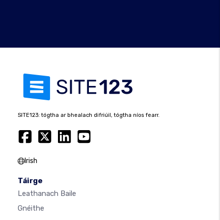
SITE123: tógtha ar bhealach difriúil, tógtha níos fearr.
Irish
Táirge
Leathanach Baile
Gnéithe