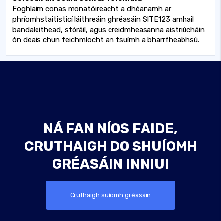
Foghlaim conas monatóireacht a dhéanamh ar
phríomhstaitisticí láithreáin ghréasáin SITE123 amhail
bandaleithead, stóráil, agus creidmheasanna aistriúcháin
ón deais chun feidhmíocht an tsuímh a bharrfheabhsú.
NÁ FAN NÍOS FAIDE,
CRUTHAIGH DO SHUÍOMH
GRÉASÁIN INNIU!
Cruthaigh suíomh gréasáin