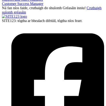
Customer Success Manager
Ná fan níos faide, cruthaigh do shuíomh Gréasáin inniu!
Cruthaigh
suíomh gréasáin
SITE123: tógtha ar bhealach difriúil, tógtha níos fearr.