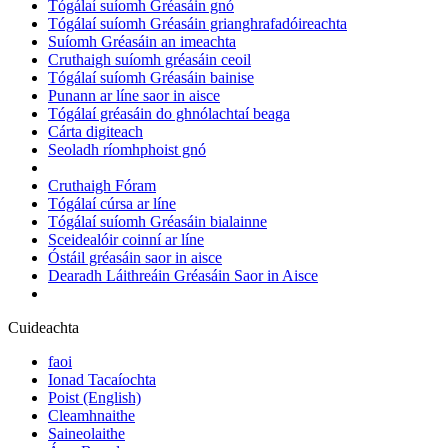
Tógálaí suíomh Gréasáin gnó
Tógálaí suíomh Gréasáin grianghrafadóireachta
Suíomh Gréasáin an imeachta
Cruthaigh suíomh gréasáin ceoil
Tógálaí suíomh Gréasáin bainise
Punann ar líne saor in aisce
Tógálaí gréasáin do ghnólachtaí beaga
Cárta digiteach
Seoladh ríomhphoist gnó
Cruthaigh Fóram
Tógálaí cúrsa ar líne
Tógálaí suíomh Gréasáin bialainne
Sceidealóir coinní ar líne
Óstáil gréasáin saor in aisce
Dearadh Láithreáin Gréasáin Saor in Aisce
Cuideachta
faoi
Ionad Tacaíochta
Poist
(English)
Cleamhnaithe
Saineolaithe