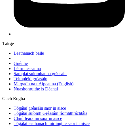
Táirge
Leathanach baile
Gnéithe
Léirmheasanna
Samplaí suíomhanna gréasáin
Teimpléid gréasáin
Margadh na nAipeanna
(English)
Nuashonruithe is Déanaí
Gach Rogha
Tógálaí gréasáin saor in aisce
Tógálaí suíomh Gréasáin ríomhthráchtála
Clárú fearainn saor in aisce
Tógálaí leathanach tuirlingthe saor in aisce