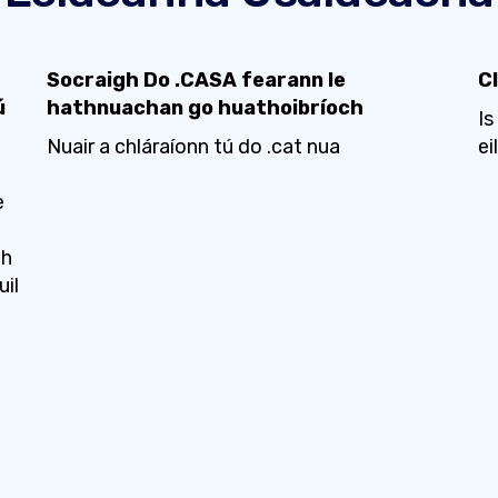
Socraigh Do .CASA fearann ​​le
Cl
ú
hathnuachan go huathoibríoch
Is
Nuair a chláraíonn tú do .cat nua
ei
e
th
uil