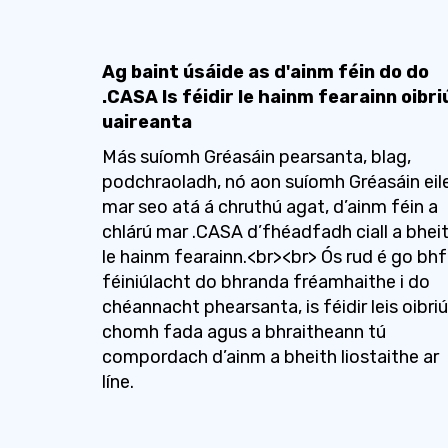
Ag baint úsáide as d'ainm féin do do
.CASA Is féidir le hainm fearainn oibri
uaireanta
Más suíomh Gréasáin pearsanta, blag,
podchraoladh, nó aon suíomh Gréasáin eil
mar seo atá á chruthú agat, d’ainm féin a
chlárú mar .CASA d’fhéadfadh ciall a bhei
le hainm fearainn.<br><br> Ós rud é go bhf
féiniúlacht do bhranda fréamhaithe i do
chéannacht phearsanta, is féidir leis oibriú
chomh fada agus a bhraitheann tú
compordach d’ainm a bheith liostaithe ar
líne.