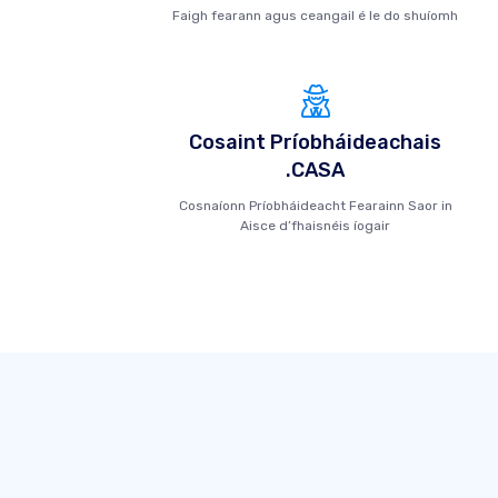
Faigh fearann ​​agus ceangail é le do shuíomh
Cosaint Príobháideachais
.CASA
Cosnaíonn Príobháideacht Fearainn Saor in
Aisce d’fhaisnéis íogair