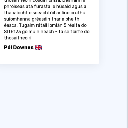
thosaitheoirí cosúil liomsa. Déanann a
phróiseas atá furasta le húsáid agus a
thacaíocht eisceachtúil ar líne cruthú
suíomhanna gréasáin thar a bheith
éasca. Tugaim rátáil iomlán 5 réalta do
SITE123 go muiníneach - tá sé foirfe do
thosaitheoirí.
Pól Downes