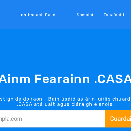
Leathanach Baile
Samplaí
Tacaíocht
Ainm Fearainn .CAS
stigh de do raon - Bain úsáid as ár n-uirlis chua
.CASA atá uait agus cláraigh é anois.
Cuarda