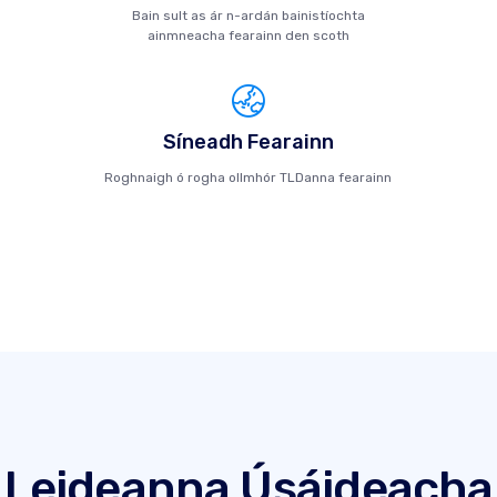
Bain sult as ár n-ardán bainistíochta
ainmneacha fearainn den scoth
Síneadh Fearainn
Roghnaigh ó rogha ollmhór TLDanna fearainn
Leideanna Úsáideacha