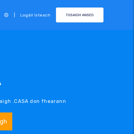
|
Logáil Isteach
TOSAIGH ANSEO
A
rdaigh .CASA don fhearann
igh