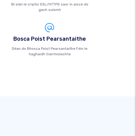
Bí slán le criptiú SSL/HTTPS saor in aisce do
gach suíomh
Bosca Poist Pearsantaithe
Déan do Bhosca Poist Pearsantaithe Féin le
haghaidh Gairmiúlachta