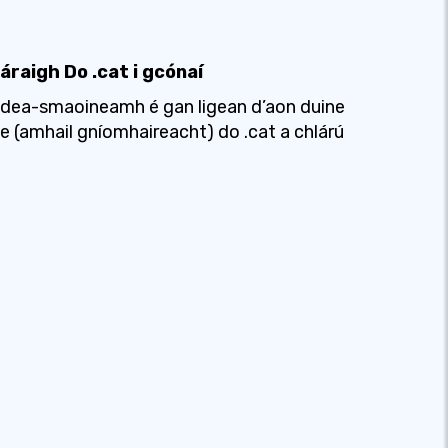
áraigh Do .cat i gcónaí
 dea-smaoineamh é gan ligean d’aon duine
le (amhail gníomhaireacht) do .cat a chlárú