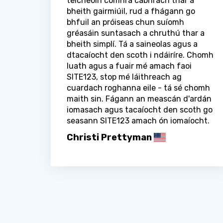
teicneoirí comhrá cabhrach thar a
bheith gairmiúil, rud a fhágann go
bhfuil an próiseas chun suíomh
gréasáin suntasach a chruthú thar a
bheith simplí. Tá a saineolas agus a
dtacaíocht den scoth i ndáiríre. Chomh
luath agus a fuair mé amach faoi
SITE123, stop mé láithreach ag
cuardach roghanna eile - tá sé chomh
maith sin. Fágann an meascán d'ardán
iomasach agus tacaíocht den scoth go
seasann SITE123 amach ón iomaíocht.
Christi Prettyman