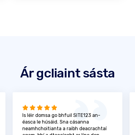
Ár gcliaint sásta
Is léir domsa go bhfuil SITE123 an-
éasca le húsáid. Sna cásanna
neamhchoitianta a raibh deacrachtaí