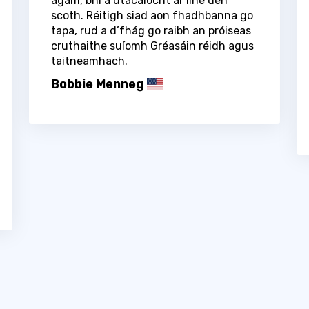
agam, bhí a dtacaíocht ar líne den
scoth. Réitigh siad aon fhadhbanna go
tapa, rud a d’fhág go raibh an próiseas
cruthaithe suíomh Gréasáin réidh agus
taitneamhach.
Bobbie Menneg