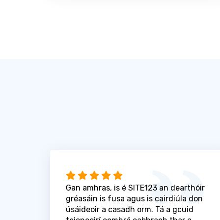
Gan amhras, is é SITE123 an dearthóir
gréasáin is fusa agus is cairdiúla don
úsáideoir a casadh orm. Tá a gcuid