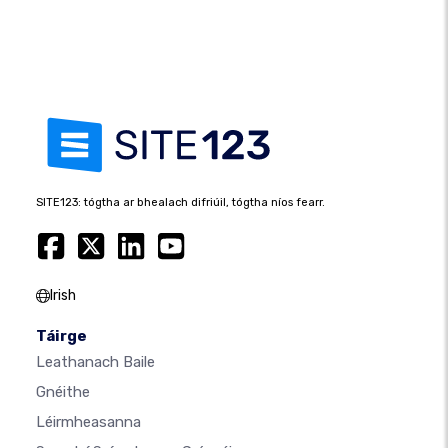
SITE123: tógtha ar bhealach difriúil, tógtha níos fearr.
Irish
Táirge
Leathanach Baile
Gnéithe
Léirmheasanna