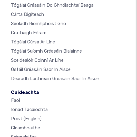
Tógálaí Gréasáin Do Ghnólachtaí Beaga
Cárta Digiteach
Seoladh Ríomhphoist Gnó
Cruthaigh Fóram
Tógálaí Cúrsa Ar Líne
Tógálaí Suíomh Gréasáin Bialainne
Sceidealóir Coinní Ar Líne
Óstáil Gréasáin Saor In Aisce
Dearadh Láithreáin Gréasáin Saor In Aisce
Cuideachta
Faoi
Ionad Tacaíochta
Poist
(English)
Cleamhnaithe