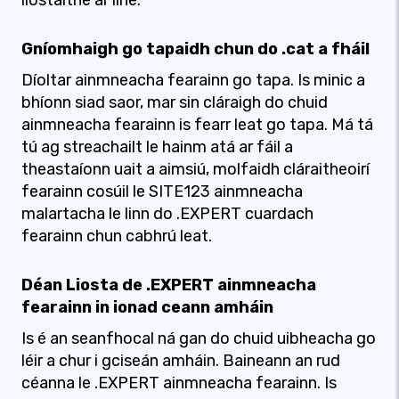
liostaithe ar líne.
Gníomhaigh go tapaidh chun do .cat a fháil
Díoltar ainmneacha fearainn go tapa. Is minic a
bhíonn siad saor, mar sin cláraigh do chuid
ainmneacha fearainn is fearr leat go tapa. Má tá
tú ag streachailt le hainm atá ar fáil a
theastaíonn uait a aimsiú, molfaidh cláraitheoirí
fearainn cosúil le SITE123 ainmneacha
malartacha le linn do .EXPERT cuardach
fearainn chun cabhrú leat.
Déan Liosta de .EXPERT ainmneacha
fearainn in ionad ceann amháin
Is é an seanfhocal ná gan do chuid uibheacha go
léir a chur i gciseán amháin. Baineann an rud
céanna le .EXPERT ainmneacha fearainn. Is