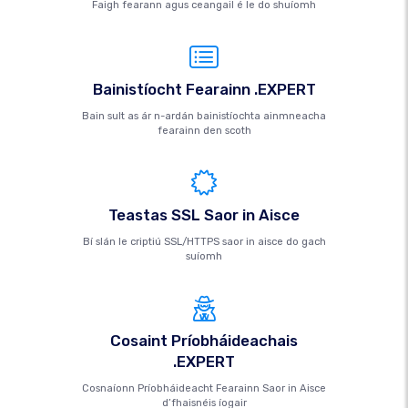
Faigh fearann ​​agus ceangail é le do shuíomh
Bainistíocht Fearainn .EXPERT
Bain sult as ár n-ardán bainistíochta ainmneacha
fearainn den scoth
Teastas SSL Saor in Aisce
Bí slán le criptiú SSL/HTTPS saor in aisce do gach
suíomh
Cosaint Príobháideachais
.EXPERT
Cosnaíonn Príobháideacht Fearainn Saor in Aisce
d’fhaisnéis íogair