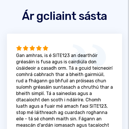
Ár gcliaint sásta
Gan amhras, is é SITE123 an dearthóir
gréasáin is fusa agus is cairdiúla don
úsáideoir a casadh orm. Tá a gcuid teicneoirí
comhrá cabhrach thar a bheith gairmiúil,
rud a fhágann go bhfuil an próiseas chun
suíomh gréasáin suntasach a chruthú thar a
bheith simplí. Tá a saineolas agus a
dtacaíocht den scoth i ndáiríre. Chomh
luath agus a fuair mé amach faoi SITE123,
stop mé láithreach ag cuardach roghanna
eile - tá sé chomh maith sin. Fágann an
meascán d'ardán iomasach agus tacaíocht