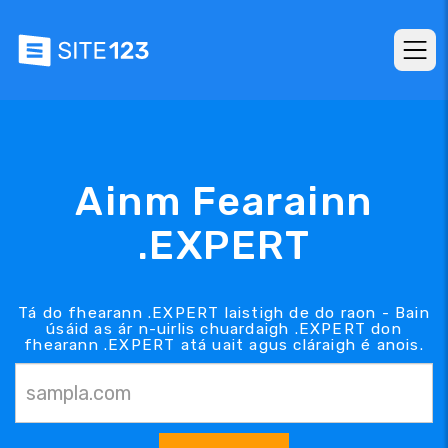
Ainm Fearainn
.EXPERT
Tá do fhearann .EXPERT laistigh de do raon - Bain
úsáid as ár n-uirlis chuardaigh .EXPERT don
fhearann .EXPERT atá uait agus cláraigh é anois.