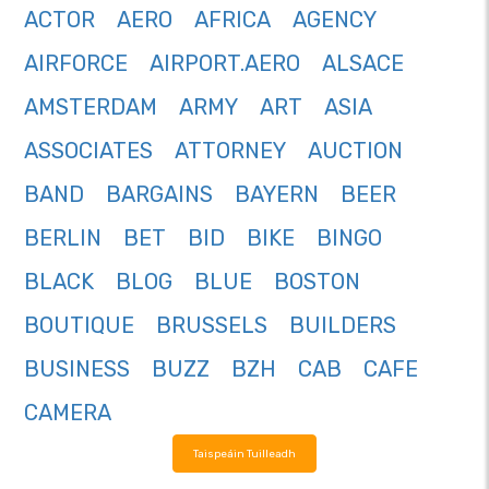
ACTOR
AERO
AFRICA
AGENCY
AIRFORCE
AIRPORT.AERO
ALSACE
AMSTERDAM
ARMY
ART
ASIA
ASSOCIATES
ATTORNEY
AUCTION
BAND
BARGAINS
BAYERN
BEER
BERLIN
BET
BID
BIKE
BINGO
BLACK
BLOG
BLUE
BOSTON
BOUTIQUE
BRUSSELS
BUILDERS
BUSINESS
BUZZ
BZH
CAB
CAFE
CAMERA
Taispeáin Tuilleadh