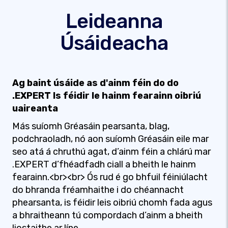
Leideanna
Úsáideacha
Ag baint úsáide as d'ainm féin do do
.EXPERT Is féidir le hainm fearainn oibriú
uaireanta
Más suíomh Gréasáin pearsanta, blag,
podchraoladh, nó aon suíomh Gréasáin eile mar
seo atá á chruthú agat, d’ainm féin a chlárú mar
.EXPERT d’fhéadfadh ciall a bheith le hainm
fearainn.<br><br> Ós rud é go bhfuil féiniúlacht
do bhranda fréamhaithe i do chéannacht
phearsanta, is féidir leis oibriú chomh fada agus
a bhraitheann tú compordach d’ainm a bheith