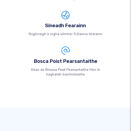
Síneadh Fearainn
Roghnaigh ó rogha ollmhór TLDanna fearainn
Bosca Poist Pearsantaithe
Déan do Bhosca Poist Pearsantaithe Féin le
haghaidh Gairmiúlachta