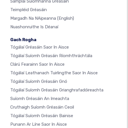
Samplaí Suíomhanna Gréasáin
Teimpléid Gréasáin
Margadh Na NAipeanna
(English)
Nuashonruithe Is Déanaí
Gach Rogha
Tógálaí Gréasáin Saor In Aisce
Tógálaí Suíomh Gréasáin Ríomhthráchtála
Clárú Fearainn Saor In Aisce
Tógálaí Leathanach Tuirlingthe Saor In Aisce
Tógálaí Suíomh Gréasáin Gnó
Tógálaí Suíomh Gréasáin Grianghrafadóireachta
Suíomh Gréasáin An Imeachta
Cruthaigh Suíomh Gréasáin Ceoil
Tógálaí Suíomh Gréasáin Bainise
Punann Ar Líne Saor In Aisce