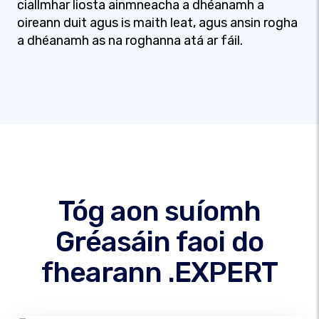
ciallmhar liosta ainmneacha a dhéanamh a
oireann duit agus is maith leat, agus ansin rogha
a dhéanamh as na roghanna atá ar fáil.
Tóg aon suíomh
Gréasáin faoi do
fhearann .EXPERT