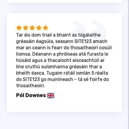
Tar éis dom triail a bhaint as tógálaithe
gréasáin éagsúla, seasann SITE123 amach
mar an ceann is fearr do thosaitheoirí cosúil
liomsa. Déanann a phróiseas atá furasta le
húsáid agus a thacaíocht eisceachtúil ar
líne cruthú suíomhanna gréasáin thar a
bheith éasca. Tugaim rátáil iomlán 5 réalta
do SITE123 go muiníneach - tá sé foirfe do
thosaitheoirí.
Pól Downes