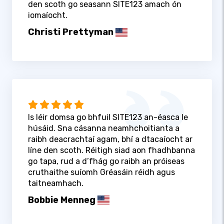
den scoth go seasann SITE123 amach ón
iomaíocht.
Christi Prettyman
Is léir domsa go bhfuil SITE123 an-éasca le
húsáid. Sna cásanna neamhchoitianta a
raibh deacrachtaí agam, bhí a dtacaíocht ar
líne den scoth. Réitigh siad aon fhadhbanna
go tapa, rud a d’fhág go raibh an próiseas
cruthaithe suíomh Gréasáin réidh agus
taitneamhach.
Bobbie Menneg