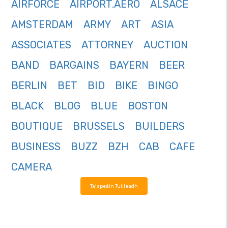
AIRFORCE
AIRPORT.AERO
ALSACE
AMSTERDAM
ARMY
ART
ASIA
ASSOCIATES
ATTORNEY
AUCTION
BAND
BARGAINS
BAYERN
BEER
BERLIN
BET
BID
BIKE
BINGO
BLACK
BLOG
BLUE
BOSTON
BOUTIQUE
BRUSSELS
BUILDERS
BUSINESS
BUZZ
BZH
CAB
CAFE
CAMERA
Taispeáin Tuilleadh