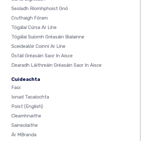
Seoladh Ríomhphoist Gnó
Cruthaigh Fóram
Tógálaí Cúrsa Ar Líne
Tógálaí Suíomh Gréasáin Bialainne
Sceidealóir Coinní Ar Líne
Óstáil Gréasáin Saor In Aisce
Dearadh Láithreáin Gréasáin Saor In Aisce
Cuideachta
Faoi
Ionad Tacaíochta
Poist
(English)
Cleamhnaithe
Saineolaithe
Ár MBranda