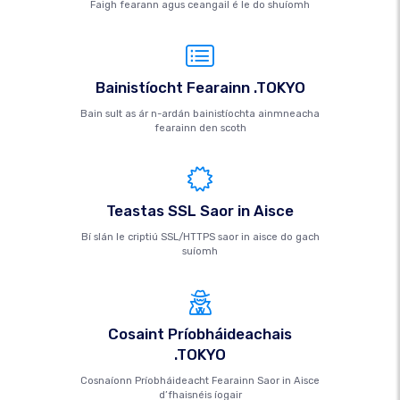
Faigh fearann ​​agus ceangail é le do shuíomh
Bainistíocht Fearainn .TOKYO
Bain sult as ár n-ardán bainistíochta ainmneacha
fearainn den scoth
Teastas SSL Saor in Aisce
Bí slán le criptiú SSL/HTTPS saor in aisce do gach
suíomh
Cosaint Príobháideachais
.TOKYO
Cosnaíonn Príobháideacht Fearainn Saor in Aisce
d’fhaisnéis íogair