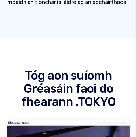
mbeidh an tionchar is láidre ag an eochairfhocal.
Tóg aon suíomh
Gréasáin faoi do
fhearann .TOKYO