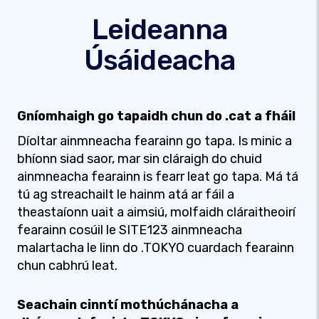
Leideanna
Úsáideacha
Gníomhaigh go tapaidh chun do .cat a fháil
Díoltar ainmneacha fearainn go tapa. Is minic a
bhíonn siad saor, mar sin cláraigh do chuid
ainmneacha fearainn is fearr leat go tapa. Má tá
tú ag streachailt le hainm atá ar fáil a
theastaíonn uait a aimsiú, molfaidh cláraitheoirí
fearainn cosúil le SITE123 ainmneacha
malartacha le linn do .TOKYO cuardach fearainn
chun cabhrú leat.
Seachain cinntí mothúchánacha a