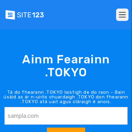
Ainm Fearainn
.TOKYO
Tá do fhearann .TOKYO laistigh de do raon - Bain
úsáid as ár n-uirlis chuardaigh .TOKYO don fhearann
.TOKYO atá uait agus cláraigh é anois.