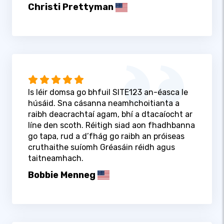
Christi Prettyman
Is léir domsa go bhfuil SITE123 an-éasca le
húsáid. Sna cásanna neamhchoitianta a
raibh deacrachtaí agam, bhí a dtacaíocht ar
líne den scoth. Réitigh siad aon fhadhbanna
go tapa, rud a d’fhág go raibh an próiseas
cruthaithe suíomh Gréasáin réidh agus
taitneamhach.
Bobbie Menneg