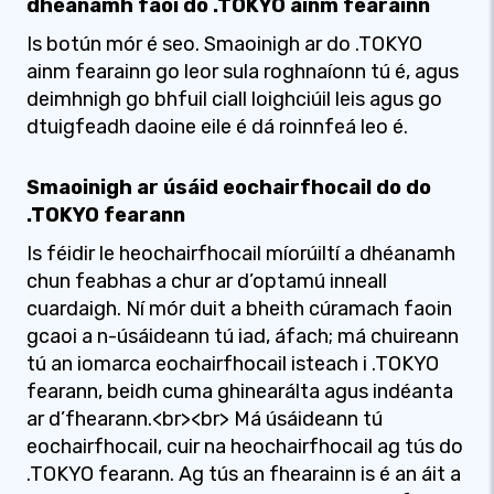
dhéanamh faoi do .TOKYO ainm fearainn
Is botún mór é seo. Smaoinigh ar do .TOKYO
ainm fearainn go leor sula roghnaíonn tú é, agus
deimhnigh go bhfuil ciall loighciúil leis agus go
dtuigfeadh daoine eile é dá roinnfeá leo é.
Smaoinigh ar úsáid eochairfhocail do do
.TOKYO fearann
Is féidir le heochairfhocail míorúiltí a dhéanamh
chun feabhas a chur ar d’optamú inneall
cuardaigh. Ní mór duit a bheith cúramach faoin
gcaoi a n-úsáideann tú iad, áfach; má chuireann
tú an iomarca eochairfhocail isteach i .TOKYO
fearann, beidh cuma ghinearálta agus indéanta
ar d’fhearann.<br><br> Má úsáideann tú
eochairfhocail, cuir na heochairfhocail ag tús do
.TOKYO fearann. Ag tús an fhearainn is é an áit a