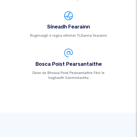
Síneadh Fearainn
Roghnaigh ó rogha ollmhór TLDanna fearainn
Bosca Poist Pearsantaithe
Déan do Bhosca Poist Pearsantaithe Féin le
haghaidh Gairmiúlachta