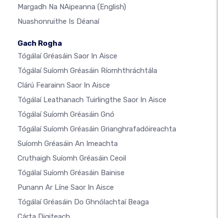
Margadh Na NAipeanna
(English)
Nuashonruithe Is Déanaí
Gach Rogha
Tógálaí Gréasáin Saor In Aisce
Tógálaí Suíomh Gréasáin Ríomhthráchtála
Clárú Fearainn Saor In Aisce
Tógálaí Leathanach Tuirlingthe Saor In Aisce
Tógálaí Suíomh Gréasáin Gnó
Tógálaí Suíomh Gréasáin Grianghrafadóireachta
Suíomh Gréasáin An Imeachta
Cruthaigh Suíomh Gréasáin Ceoil
Tógálaí Suíomh Gréasáin Bainise
Punann Ar Líne Saor In Aisce
Tógálaí Gréasáin Do Ghnólachtaí Beaga
Cárta Digiteach