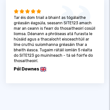
Tar éis dom triail a bhaint as tógálaithe
gréasáin éagsúla, seasann SITE123 amach
mar an ceann is fearr do thosaitheoirí cosúil
liomsa. Déanann a phróiseas atá furasta le
húsáid agus a thacaíocht eisceachtúil ar
líne cruthú suíomhanna gréasáin thar a
bheith éasca. Tugaim rátáil iomlán 5 réalta
do SITE123 go muiníneach - tá sé foirfe do
thosaitheoirí.
Pól Downes