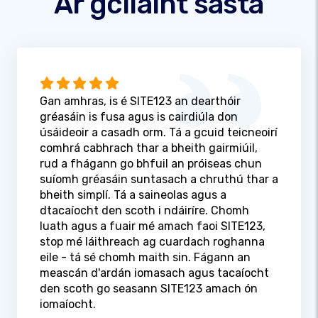
Ár gcliaint sásta
Gan amhras, is é SITE123 an dearthóir
gréasáin is fusa agus is cairdiúla don
úsáideoir a casadh orm. Tá a gcuid teicneoirí
comhrá cabhrach thar a bheith gairmiúil,
rud a fhágann go bhfuil an próiseas chun
suíomh gréasáin suntasach a chruthú thar a
bheith simplí. Tá a saineolas agus a
dtacaíocht den scoth i ndáiríre. Chomh
luath agus a fuair mé amach faoi SITE123,
stop mé láithreach ag cuardach roghanna
eile - tá sé chomh maith sin. Fágann an
meascán d'ardán iomasach agus tacaíocht
den scoth go seasann SITE123 amach ón
iomaíocht.