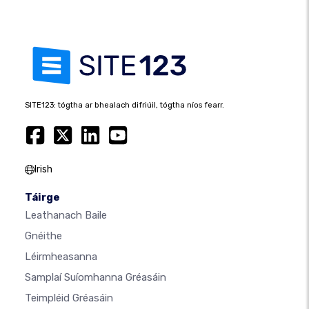
SITE123: tógtha ar bhealach difriúil, tógtha níos fearr.
Irish
Táirge
Leathanach Baile
Gnéithe
Léirmheasanna
Samplaí Suíomhanna Gréasáin
Teimpléid Gréasáin