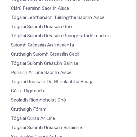
Clárú Fearainn Saor In Aisce
Tógálaí Leathanach Tuirlingthe Saor In Aisce
Tógálaí Suíomh Gréasáin Gnó
Tógálaí Suíomh Gréasáin Grianghrafadóireachta
Suíomh Gréasáin An Imeachta
Cruthaigh Suíomh Gréasáin Ceoil
Tógálaí Suíomh Gréasáin Bainise
Punann Ar Líne Saor In Aisce
Tógálaí Gréasáin Do Ghnólachtaí Beaga
Cárta Digiteach
Seoladh Ríomhphoist Gnó
Cruthaigh Fóram
Tógálaí Cúrsa Ar Líne
Tógálaí Suíomh Gréasáin Bialainne
Sceidealóir Coinní Ar Líne