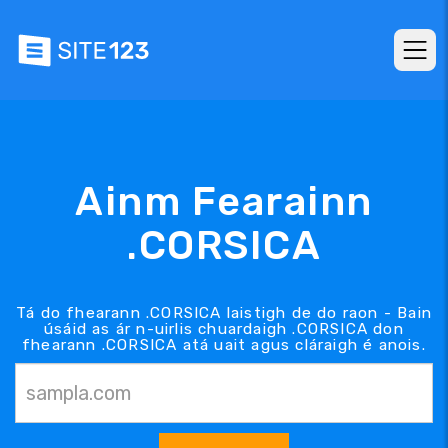
Ainm Fearainn
.CORSICA
Tá do fhearann .CORSICA laistigh de do raon - Bain
úsáid as ár n-uirlis chuardaigh .CORSICA don
fhearann .CORSICA atá uait agus cláraigh é anois.