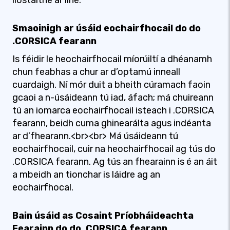
liostaithe ar líne.
Smaoinigh ar úsáid eochairfhocail do do
.CORSICA fearann
Is féidir le heochairfhocail míorúiltí a dhéanamh
chun feabhas a chur ar d’optamú inneall
cuardaigh. Ní mór duit a bheith cúramach faoin
gcaoi a n-úsáideann tú iad, áfach; má chuireann
tú an iomarca eochairfhocail isteach i .CORSICA
fearann, beidh cuma ghinearálta agus indéanta
ar d’fhearann.<br><br> Má úsáideann tú
eochairfhocail, cuir na heochairfhocail ag tús do
.CORSICA fearann. Ag tús an fhearainn is é an áit
a mbeidh an tionchar is láidre ag an
eochairfhocal.
Bain úsáid as Cosaint Príobháideachta
Fearainn do do .CORSICA fearann