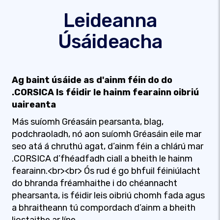
Leideanna
Úsáideacha
Ag baint úsáide as d'ainm féin do do
.CORSICA Is féidir le hainm fearainn oibriú
uaireanta
Más suíomh Gréasáin pearsanta, blag,
podchraoladh, nó aon suíomh Gréasáin eile mar
seo atá á chruthú agat, d’ainm féin a chlárú mar
.CORSICA d’fhéadfadh ciall a bheith le hainm
fearainn.<br><br> Ós rud é go bhfuil féiniúlacht
do bhranda fréamhaithe i do chéannacht
phearsanta, is féidir leis oibriú chomh fada agus
a bhraitheann tú compordach d’ainm a bheith