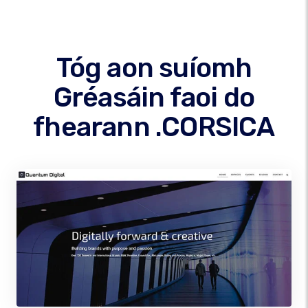
Tóg aon suíomh
Gréasáin faoi do
fhearann .CORSICA