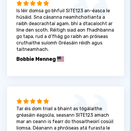
Is léir domsa go bhfuil SITE123 an-éasca le
húsáid. Sna cásanna neamhchoitianta a
raibh deacrachtaí agam, bhí a dtacaíocht ar
líne den scoth. Réitigh siad aon fhadhbanna
go tapa, rud a d’fhág go raibh an próiseas
cruthaithe suíomh Gréasáin réidh agus
taitneamhach.
Bobbie Menneg
Tar éis dom triail a bhaint as tógálaithe
gréasáin éagsúla, seasann SITE123 amach
mar an ceann is fearr do thosaitheoirí cosúil
liomsa. Déanann a phróiseas atá furasta le