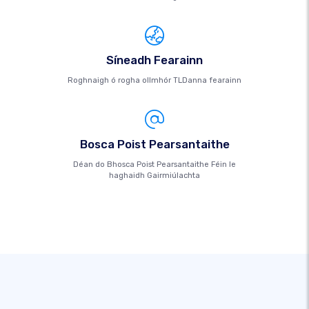
Síneadh Fearainn
Roghnaigh ó rogha ollmhór TLDanna fearainn
Bosca Poist Pearsantaithe
Déan do Bhosca Poist Pearsantaithe Féin le
haghaidh Gairmiúlachta