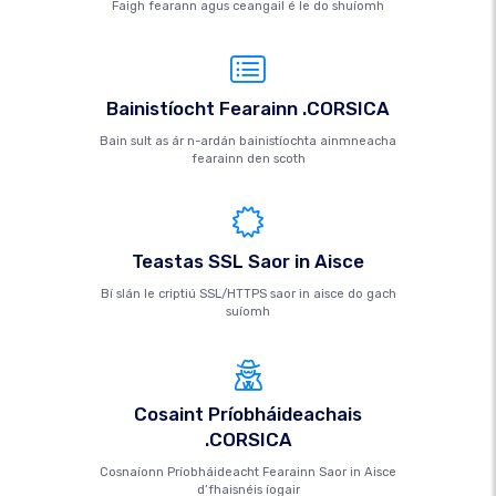
Faigh fearann ​​agus ceangail é le do shuíomh
Bainistíocht Fearainn .CORSICA
Bain sult as ár n-ardán bainistíochta ainmneacha
fearainn den scoth
Teastas SSL Saor in Aisce
Bí slán le criptiú SSL/HTTPS saor in aisce do gach
suíomh
Cosaint Príobháideachais
.CORSICA
Cosnaíonn Príobháideacht Fearainn Saor in Aisce
d’fhaisnéis íogair