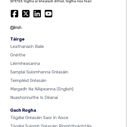
SITE123: tógtha ar bhealach difriúil, tógtha níos fearr.
Irish
Táirge
Leathanach Baile
Gnéithe
Léirmheasanna
Samplaí Suíomhanna Gréasáin
Teimpléid Gréasáin
Margadh Na NAipeanna
(English)
Nuashonruithe Is Déanaí
Gach Rogha
Tógálaí Gréasáin Saor In Aisce
Tógálaí Suíomh Gréasáin Ríomhthráchtála