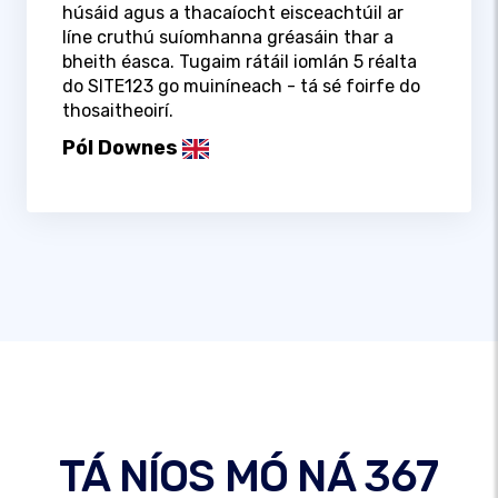
húsáid agus a thacaíocht eisceachtúil ar
líne cruthú suíomhanna gréasáin thar a
bheith éasca. Tugaim rátáil iomlán 5 réalta
do SITE123 go muiníneach - tá sé foirfe do
thosaitheoirí.
Pól Downes
TÁ NÍOS MÓ NÁ 367