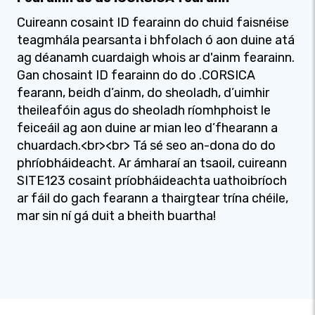
Cuireann cosaint ID fearainn do chuid faisnéise
teagmhála pearsanta i bhfolach ó aon duine atá
ag déanamh cuardaigh whois ar d'ainm fearainn.
Gan chosaint ID fearainn do do .CORSICA
fearann, beidh d’ainm, do sheoladh, d’uimhir
theileafóin agus do sheoladh ríomhphoist le
feiceáil ag aon duine ar mian leo d’fhearann ​​a
chuardach.<br><br> Tá sé seo an-dona do do
phríobháideacht. Ar ámharaí an tsaoil, cuireann
SITE123 cosaint príobháideachta uathoibríoch
ar fáil do gach fearann ​​a thairgtear trína chéile,
mar sin ní gá duit a bheith buartha!