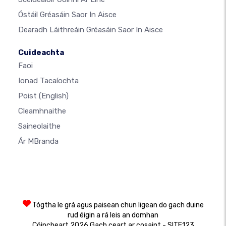
Óstáil Gréasáin Saor In Aisce
Dearadh Láithreáin Gréasáin Saor In Aisce
Cuideachta
Faoi
Ionad Tacaíochta
Poist
(English)
Cleamhnaithe
Saineolaithe
Ár MBranda
Tógtha le grá agus paisean chun ligean do gach duine
rud éigin a rá leis an domhan
Cóipcheart 2026 Gach ceart ar cosaint - SITE123