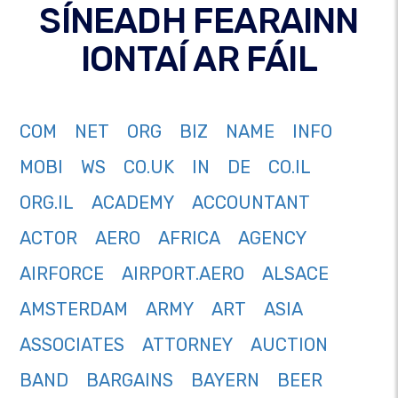
SÍNEADH FEARAINN
IONTAÍ AR FÁIL
COM
NET
ORG
BIZ
NAME
INFO
MOBI
WS
CO.UK
IN
DE
CO.IL
ORG.IL
ACADEMY
ACCOUNTANT
ACTOR
AERO
AFRICA
AGENCY
AIRFORCE
AIRPORT.AERO
ALSACE
AMSTERDAM
ARMY
ART
ASIA
ASSOCIATES
ATTORNEY
AUCTION
BAND
BARGAINS
BAYERN
BEER