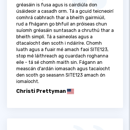
gréasáin is fusa agus is cairdiúla don
úsáideoir a casadh orm. Tá a gcuid teicneoirí
comhrá cabhrach thar a bheith gairmiúil,
rud a fhágann go bhfuil an próiseas chun
suíomh gréasáin suntasach a chruthú thar a
bheith simplí. Tá a saineolas agus a
dtacaíocht den scoth i ndáiríre. Chomh
luath agus a fuair mé amach faoi SITE123,
stop mé láithreach ag cuardach roghanna
eile - tá sé chomh maith sin. Fágann an
meascán d'ardán iomasach agus tacaíocht
den scoth go seasann SITE123 amach ón
iomaíocht.
Christi Prettyman