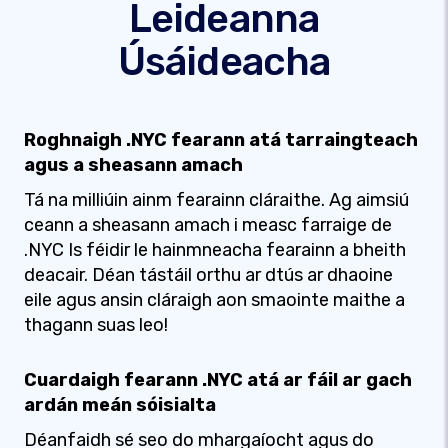
Leideanna
Úsáideacha
Roghnaigh .NYC fearann ​​atá tarraingteach
agus a sheasann amach
Tá na milliúin ainm fearainn cláraithe. Ag aimsiú
ceann a sheasann amach i measc farraige de
.NYC Is féidir le hainmneacha fearainn a bheith
deacair. Déan tástáil orthu ar dtús ar dhaoine
eile agus ansin cláraigh aon smaointe maithe a
thagann suas leo!
Cuardaigh fearann .NYC atá ar fáil ar gach
ardán meán sóisialta
Déanfaidh sé seo do mhargaíocht agus do