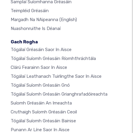
Samplaí Suíomhanna Gréasáin
Teimpléid Gréasáin
Margadh Na NAipeanna
(English)
Nuashonruithe Is Déanaí
Gach Rogha
Tógálaí Gréasáin Saor In Aisce
Tógálaí Suíomh Gréasáin Ríomhthráchtála
Clárú Fearainn Saor In Aisce
Tógálaí Leathanach Tuirlingthe Saor In Aisce
Tógálaí Suíomh Gréasáin Gnó
Tógálaí Suíomh Gréasáin Grianghrafadóireachta
Suíomh Gréasáin An Imeachta
Cruthaigh Suíomh Gréasáin Ceoil
Tógálaí Suíomh Gréasáin Bainise
Punann Ar Líne Saor In Aisce