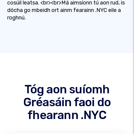
cosúil leatsa. <br><br>Má aimsíonn tú aon rud, is
dócha go mbeidh ort ainm fearainn .NYC eile a
roghnú.
Tóg aon suíomh
Gréasáin faoi do
fhearann .NYC