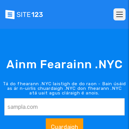
Ainm Fearainn .NYC
Tá do fhearann .NYC laistigh de do raon - Bain úsáid
as ár n-uirlis chuardaigh .NYC don fhearann .NYC
atá uait agus cláraigh é anois.
Cuardaigh