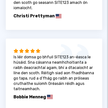
den scoth go seasann SITE123 amach ón
iomaíocht.
Christi Prettyman
Is léir domsa go bhfuil SITE123 an-éasca le
húsáid. Sna cásanna neamhchoitianta a
raibh deacrachtaí agam, bhí a dtacaíocht ar
líne den scoth. Réitigh siad aon fhadhbanna
go tapa, rud a d’fhág go raibh an próiseas
cruthaithe suíomh Gréasáin réidh agus
taitneamhach.
Bobbie Menneg