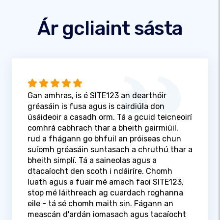
Ár gcliaint sásta
Gan amhras, is é SITE123 an dearthóir
gréasáin is fusa agus is cairdiúla don
úsáideoir a casadh orm. Tá a gcuid teicneoirí
comhrá cabhrach thar a bheith gairmiúil,
rud a fhágann go bhfuil an próiseas chun
suíomh gréasáin suntasach a chruthú thar a
bheith simplí. Tá a saineolas agus a
dtacaíocht den scoth i ndáiríre. Chomh
luath agus a fuair mé amach faoi SITE123,
stop mé láithreach ag cuardach roghanna
eile - tá sé chomh maith sin. Fágann an
meascán d'ardán iomasach agus tacaíocht