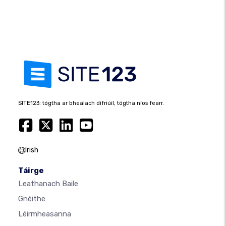
SITE123: tógtha ar bhealach difriúil, tógtha níos fearr.
Irish
Táirge
Leathanach Baile
Gnéithe
Léirmheasanna