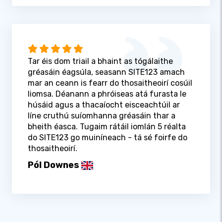
Tar éis dom triail a bhaint as tógálaithe
gréasáin éagsúla, seasann SITE123 amach
mar an ceann is fearr do thosaitheoirí cosúil
liomsa. Déanann a phróiseas atá furasta le
húsáid agus a thacaíocht eisceachtúil ar
líne cruthú suíomhanna gréasáin thar a
bheith éasca. Tugaim rátáil iomlán 5 réalta
do SITE123 go muiníneach - tá sé foirfe do
thosaitheoirí.
Pól Downes