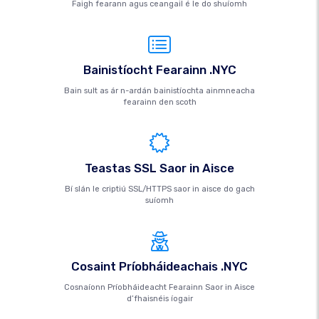
Faigh fearann ​​agus ceangail é le do shuíomh
Bainistíocht Fearainn .NYC
Bain sult as ár n-ardán bainistíochta ainmneacha
fearainn den scoth
Teastas SSL Saor in Aisce
Bí slán le criptiú SSL/HTTPS saor in aisce do gach
suíomh
Cosaint Príobháideachais .NYC
Cosnaíonn Príobháideacht Fearainn Saor in Aisce
d’fhaisnéis íogair