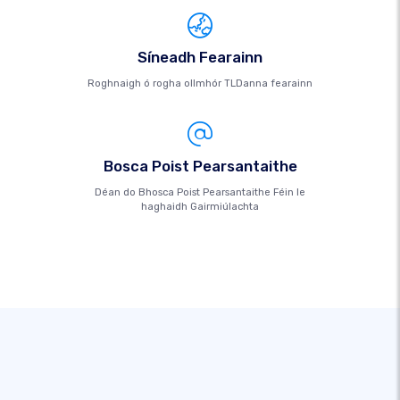
Síneadh Fearainn
Roghnaigh ó rogha ollmhór TLDanna fearainn
Bosca Poist Pearsantaithe
Déan do Bhosca Poist Pearsantaithe Féin le
haghaidh Gairmiúlachta