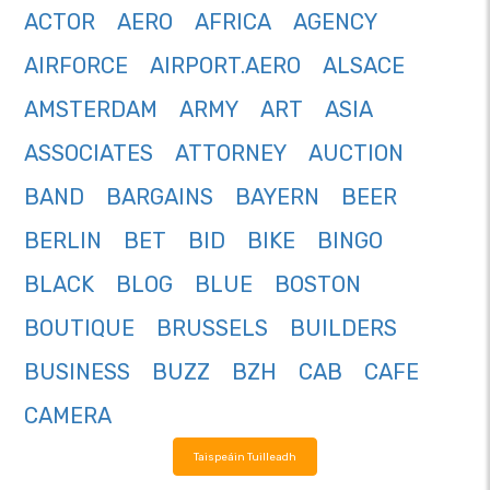
ACTOR
AERO
AFRICA
AGENCY
AIRFORCE
AIRPORT.AERO
ALSACE
AMSTERDAM
ARMY
ART
ASIA
ASSOCIATES
ATTORNEY
AUCTION
BAND
BARGAINS
BAYERN
BEER
BERLIN
BET
BID
BIKE
BINGO
BLACK
BLOG
BLUE
BOSTON
BOUTIQUE
BRUSSELS
BUILDERS
BUSINESS
BUZZ
BZH
CAB
CAFE
CAMERA
Taispeáin Tuilleadh