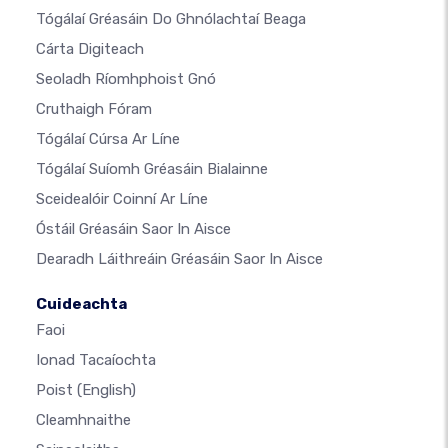
Tógálaí Gréasáin Do Ghnólachtaí Beaga
Cárta Digiteach
Seoladh Ríomhphoist Gnó
Cruthaigh Fóram
Tógálaí Cúrsa Ar Líne
Tógálaí Suíomh Gréasáin Bialainne
Sceidealóir Coinní Ar Líne
Óstáil Gréasáin Saor In Aisce
Dearadh Láithreáin Gréasáin Saor In Aisce
Cuideachta
Faoi
Ionad Tacaíochta
Poist
(English)
Cleamhnaithe