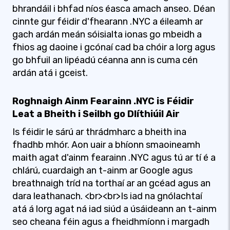
bhrandáil i bhfad níos éasca amach anseo. Déan
cinnte gur féidir d'fhearann .NYC a éileamh ar
gach ardán meán sóisialta ionas go mbeidh a
fhios ag daoine i gcónaí cad ba chóir a lorg agus
go bhfuil an lipéadú céanna ann is cuma cén
ardán atá i gceist.
Roghnaigh Ainm Fearainn .NYC is Féidir
Leat a Bheith i Seilbh go Dlíthiúil Air
Is féidir le sárú ar thrádmharc a bheith ina
fhadhb mhór. Aon uair a bhíonn smaoineamh
maith agat d'ainm fearainn .NYC agus tú ar tí é a
chlárú, cuardaigh an t-ainm ar Google agus
breathnaigh tríd na torthaí ar an gcéad agus an
dara leathanach. <br><br>Is iad na gnólachtaí
atá á lorg agat ná iad siúd a úsáideann an t-ainm
seo cheana féin agus a fheidhmíonn i margadh