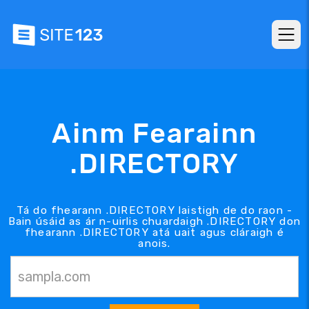
Ainm Fearainn
.DIRECTORY
Tá do fhearann .DIRECTORY laistigh de do raon -
Bain úsáid as ár n-uirlis chuardaigh .DIRECTORY don
fhearann .DIRECTORY atá uait agus cláraigh é
anois.