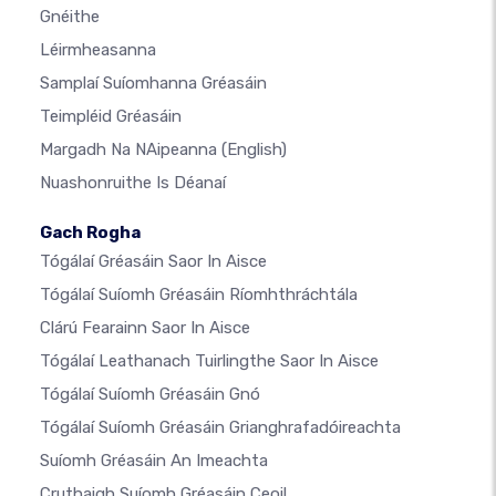
Gnéithe
Léirmheasanna
Samplaí Suíomhanna Gréasáin
Teimpléid Gréasáin
Margadh Na NAipeanna
(English)
Nuashonruithe Is Déanaí
Gach Rogha
Tógálaí Gréasáin Saor In Aisce
Tógálaí Suíomh Gréasáin Ríomhthráchtála
Clárú Fearainn Saor In Aisce
Tógálaí Leathanach Tuirlingthe Saor In Aisce
Tógálaí Suíomh Gréasáin Gnó
Tógálaí Suíomh Gréasáin Grianghrafadóireachta
Suíomh Gréasáin An Imeachta
Cruthaigh Suíomh Gréasáin Ceoil