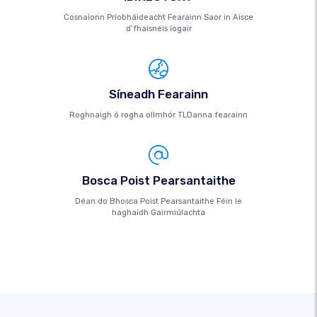
Cosnaíonn Príobháideacht Fearainn Saor in Aisce
d’fhaisnéis íogair
Síneadh Fearainn
Roghnaigh ó rogha ollmhór TLDanna fearainn
Bosca Poist Pearsantaithe
Déan do Bhosca Poist Pearsantaithe Féin le
haghaidh Gairmiúlachta