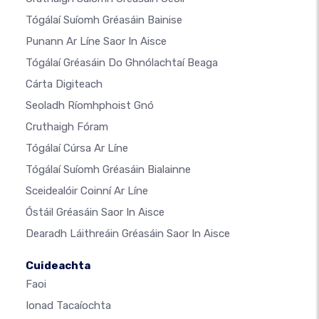
Tógálaí Suíomh Gréasáin Bainise
Punann Ar Líne Saor In Aisce
Tógálaí Gréasáin Do Ghnólachtaí Beaga
Cárta Digiteach
Seoladh Ríomhphoist Gnó
Cruthaigh Fóram
Tógálaí Cúrsa Ar Líne
Tógálaí Suíomh Gréasáin Bialainne
Sceidealóir Coinní Ar Líne
Óstáil Gréasáin Saor In Aisce
Dearadh Láithreáin Gréasáin Saor In Aisce
Cuideachta
Faoi
Ionad Tacaíochta