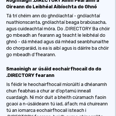
Roghnaigh .DIRECTORY Ainm Fearainn a
Oireann do Leibhéal Aibíochta do Ghnó
Tá trí chéim ann do ghnólachtaí - gnólachtaí
nuathionscanta, gnólachtaí beaga brabúsacha,
agus cuideachtaí móra. Do .DIRECTORY Ba chóir
go mbeadh an fearann ​​​​ag teacht le leibhéal do
ghnó - dá mhéad agus dá mhéad seanbhunaithe
do chorparáid, is ea is aibí agus is dáiríre ba chóir
go mbeadh d’fhearann.
Smaoinigh ar úsáid eochairfhocail do do
.DIRECTORY fearann
Is féidir le heochairfhocail míorúiltí a dhéanamh
chun feabhas a chur ar d’optamú inneall
cuardaigh. Ní mór duit a bheith cúramach faoin
gcaoi a n-úsáideann tú iad, áfach; má chuireann
tú an iomarca eochairfhocail isteach i