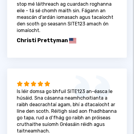
stop mé láithreach ag cuardach roghanna
eile - tá sé chomh maith sin. Fágann an
meascán d'ardán iomasach agus tacaíocht
den scoth go seasann SITE123 amach ón
iomaíocht.
Christi Prettyman
Is léir domsa go bhfuil SITE123 an-éasca le
húsáid. Sna cásanna neamhchoitianta a
raibh deacrachtaí agam, bhí a dtacaíocht ar
líne den scoth. Réitigh siad aon fhadhbanna
go tapa, rud a d’fhág go raibh an próiseas
cruthaithe suíomh Gréasáin réidh agus
taitneamhach.