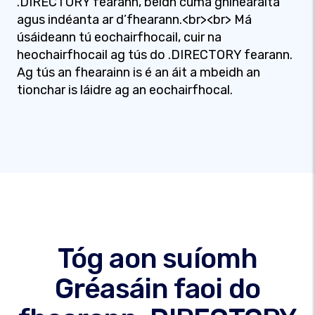
.DIRECTORY fearann, beidh cuma ghinearálta
agus indéanta ar d’fhearann.<br><br> Má
úsáideann tú eochairfhocail, cuir na
heochairfhocail ag tús do .DIRECTORY fearann.
Ag tús an fhearainn is é an áit a mbeidh an
tionchar is láidre ag an eochairfhocal.
Tóg aon suíomh
Gréasáin faoi do