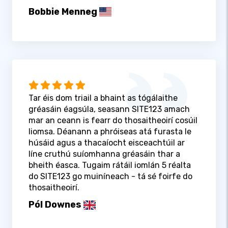
Bobbie Menneg
Tar éis dom triail a bhaint as tógálaithe
gréasáin éagsúla, seasann SITE123 amach
mar an ceann is fearr do thosaitheoirí cosúil
liomsa. Déanann a phróiseas atá furasta le
húsáid agus a thacaíocht eisceachtúil ar
líne cruthú suíomhanna gréasáin thar a
bheith éasca. Tugaim rátáil iomlán 5 réalta
do SITE123 go muiníneach - tá sé foirfe do
thosaitheoirí.
Pól Downes