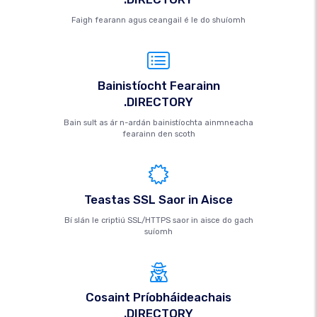
Faigh fearann ​​agus ceangail é le do shuíomh
Bainistíocht Fearainn
.DIRECTORY
Bain sult as ár n-ardán bainistíochta ainmneacha
fearainn den scoth
Teastas SSL Saor in Aisce
Bí slán le criptiú SSL/HTTPS saor in aisce do gach
suíomh
Cosaint Príobháideachais
.DIRECTORY