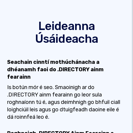
Leideanna
Úsáideacha
Seachain cinntí mothúchánacha a
dhéanamh faoi do .DIRECTORY ainm
fearainn
Is botún mór é seo. Smaoinigh ar do
.DIRECTORY ainm fearainn go leor sula
roghnaíonn tú é, agus deimhnigh go bhfuil ciall
loighciúil leis agus go dtuigfeadh daoine eile é
dá roinnfeá leo é.