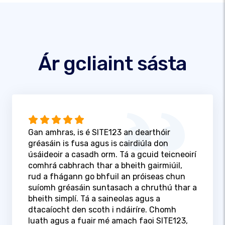
Ár gcliaint sásta
Gan amhras, is é SITE123 an dearthóir
gréasáin is fusa agus is cairdiúla don
úsáideoir a casadh orm. Tá a gcuid teicneoirí
comhrá cabhrach thar a bheith gairmiúil,
rud a fhágann go bhfuil an próiseas chun
suíomh gréasáin suntasach a chruthú thar a
bheith simplí. Tá a saineolas agus a
dtacaíocht den scoth i ndáiríre. Chomh
luath agus a fuair mé amach faoi SITE123,