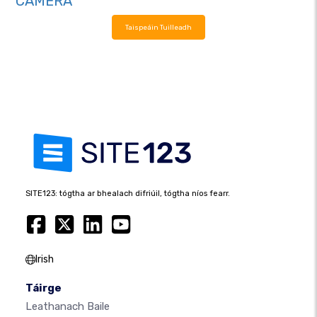
CAMERA
Taispeáin Tuilleadh
SITE123: tógtha ar bhealach difriúil, tógtha níos fearr.
Irish
Táirge
Leathanach Baile