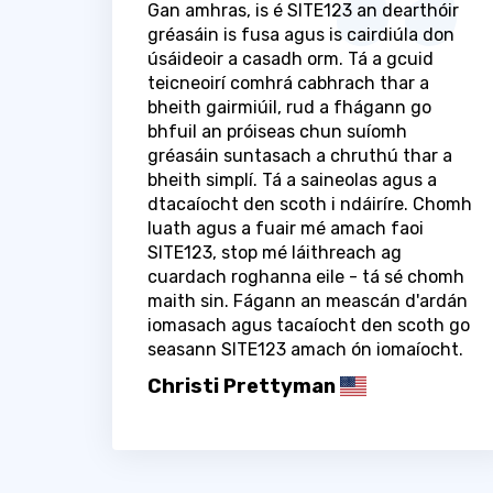
Gan amhras, is é SITE123 an dearthóir
gréasáin is fusa agus is cairdiúla don
úsáideoir a casadh orm. Tá a gcuid
teicneoirí comhrá cabhrach thar a
bheith gairmiúil, rud a fhágann go
bhfuil an próiseas chun suíomh
gréasáin suntasach a chruthú thar a
bheith simplí. Tá a saineolas agus a
dtacaíocht den scoth i ndáiríre. Chomh
luath agus a fuair mé amach faoi
SITE123, stop mé láithreach ag
cuardach roghanna eile - tá sé chomh
maith sin. Fágann an meascán d'ardán
iomasach agus tacaíocht den scoth go
seasann SITE123 amach ón iomaíocht.
Christi Prettyman