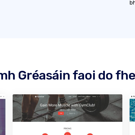
bh
mh Gréasáin faoi do fh