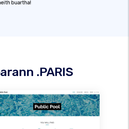
eith buartha!
earann .PARIS