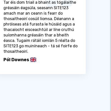
Tar éis dom triail a bhaint as tógálaithe
gréasáin éagsúla, seasann SITE123
amach mar an ceann is fearr do
thosaitheoirí cosúil liomsa. Déanann a
phróiseas atá furasta le húsáid agus a
thacaíocht eisceachtúil ar líne cruthú
suíomhanna gréasáin thar a bheith
éasca. Tugaim rátáil iomlán 5 réalta do
SITE123 go muiníneach - tá sé foirfe do
thosaitheoirí.
Pól Downes