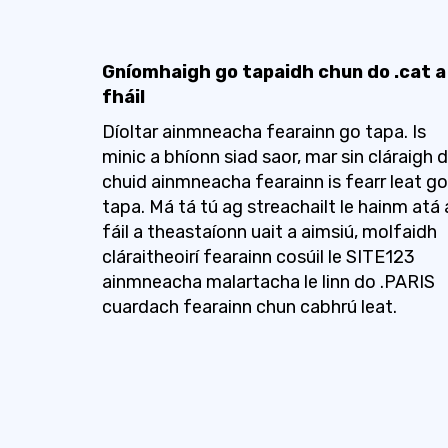
Gníomhaigh go tapaidh chun do .cat a
fháil
Díoltar ainmneacha fearainn go tapa. Is
minic a bhíonn siad saor, mar sin cláraigh 
chuid ainmneacha fearainn is fearr leat go
tapa. Má tá tú ag streachailt le hainm atá 
fáil a theastaíonn uait a aimsiú, molfaidh
cláraitheoirí fearainn cosúil le SITE123
ainmneacha malartacha le linn do .PARIS
cuardach fearainn chun cabhrú leat.