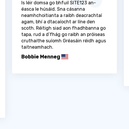
Is léir domsa go bhfuil SITE123 an-
éasca le húsáid. Sna cásanna
neamhchoitianta a raibh deacrachtaí
agam, bhí a dtacaíocht ar líne den
scoth. Réitigh siad aon fhadhbanna go
tapa, rud a d’fhág go raibh an próiseas
cruthaithe suíomh Gréasáin réidh agus
taitneamhach.
Bobbie Menneg