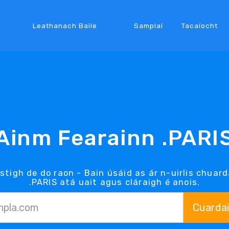
Leathanach Baile
Samplaí
Tacaíocht
Ainm Fearainn .PARI
istigh de do raon - Bain úsáid as ár n-uirlis chuar
.PARIS atá uait agus cláraigh é anois.
Cuarda