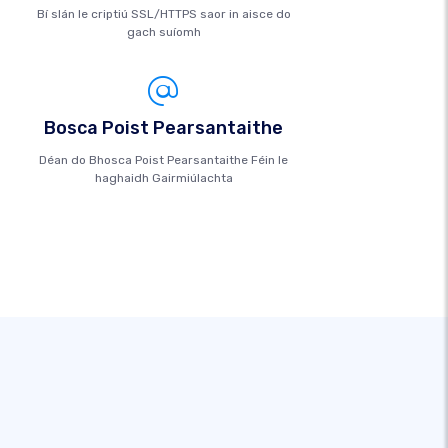
Bí slán le criptiú SSL/HTTPS saor in aisce do
gach suíomh
Bosca Poist Pearsantaithe
Déan do Bhosca Poist Pearsantaithe Féin le
haghaidh Gairmiúlachta