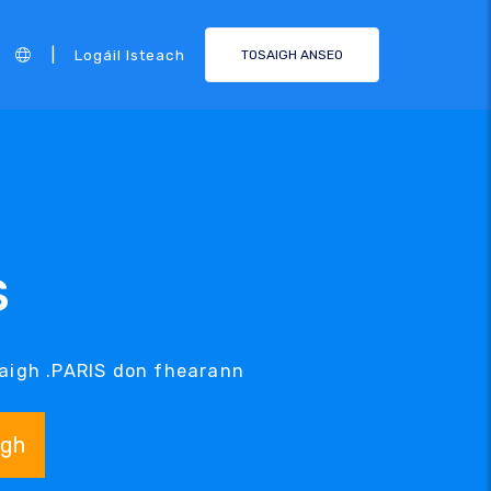
|
Logáil Isteach
TOSAIGH ANSEO
S
daigh .PARIS don fhearann
igh