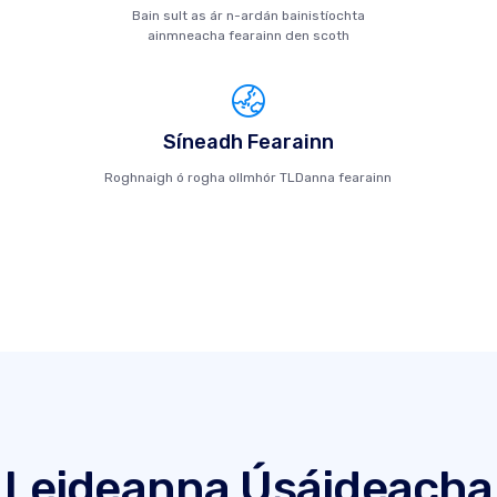
Bain sult as ár n-ardán bainistíochta
ainmneacha fearainn den scoth
Síneadh Fearainn
Roghnaigh ó rogha ollmhór TLDanna fearainn
Leideanna Úsáideacha