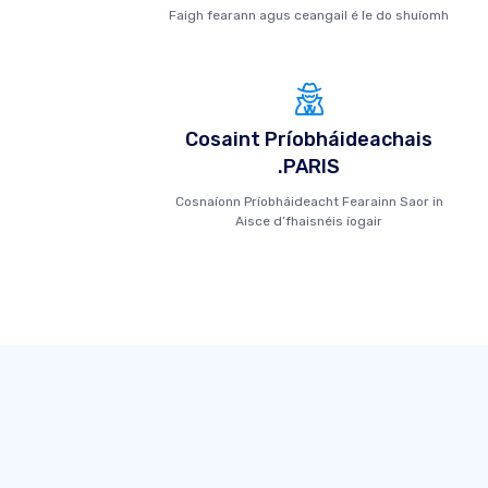
Faigh fearann ​​agus ceangail é le do shuíomh
Cosaint Príobháideachais
.PARIS
Cosnaíonn Príobháideacht Fearainn Saor in
Aisce d’fhaisnéis íogair