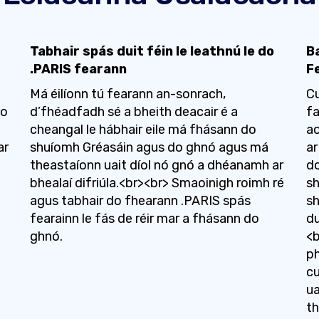
Tabhair spás duit féin le leathnú le do
B
.PARIS fearann
F
Má éilíonn tú fearann ​​an-sonrach,
Cu
do
d’fhéadfadh sé a bheith deacair é a
fa
cheangal le hábhair eile má fhásann do
ao
ar
shuíomh Gréasáin agus do ghnó agus má
ar
theastaíonn uait díol nó gnó a dhéanamh ar
do
bhealaí difriúla.<br><br> Smaoinigh roimh ré
sh
agus tabhair do fhearann ​​.PARIS spás
sh
fearainn le fás de réir mar a fhásann do
du
ghnó.
<b
ph
cu
ua
th