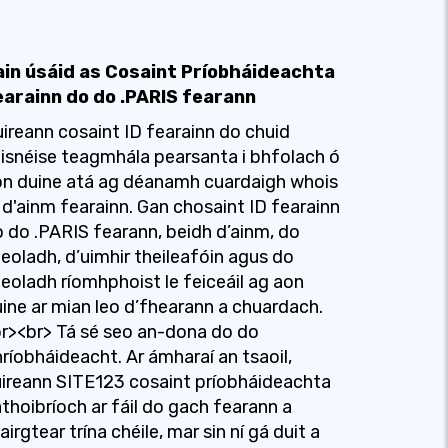
ain úsáid as Cosaint Príobháideachta
earainn do do .PARIS fearann
ireann cosaint ID fearainn do chuid
isnéise teagmhála pearsanta i bhfolach ó
n duine atá ag déanamh cuardaigh whois
 d'ainm fearainn. Gan chosaint ID fearainn
 do .PARIS fearann, beidh d’ainm, do
eoladh, d’uimhir theileafóin agus do
eoladh ríomhphoist le feiceáil ag aon
ine ar mian leo d’fhearann ​​a chuardach.
r><br> Tá sé seo an-dona do do
ríobháideacht. Ar ámharaí an tsaoil,
ireann SITE123 cosaint príobháideachta
thoibríoch ar fáil do gach fearann ​​a
airgtear trína chéile, mar sin ní gá duit a