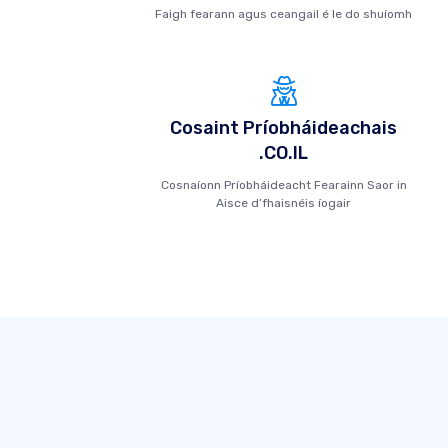
Faigh fearann ​​agus ceangail é le do shuíomh
Cosaint Príobháideachais
.CO.IL
Cosnaíonn Príobháideacht Fearainn Saor in
Aisce d’fhaisnéis íogair