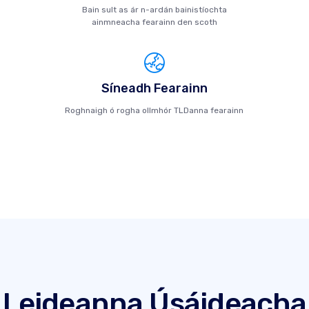
Bain sult as ár n-ardán bainistíochta
ainmneacha fearainn den scoth
Síneadh Fearainn
Roghnaigh ó rogha ollmhór TLDanna fearainn
Leideanna Úsáideacha