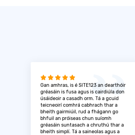
Gan amhras, is é SITE123 an dearthóir
gréasáin is fusa agus is cairdiúla don
úsáideoir a casadh orm. Tá a gcuid
teicneoirí comhrá cabhrach thar a
bheith gairmiúil, rud a fhágann go
bhfuil an próiseas chun suíomh
gréasáin suntasach a chruthú thar a
bheith simplí. Tá a saineolas agus a