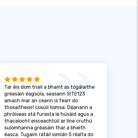
Tar éis dom triail a bhaint as tógálaithe
gréasáin éagsúla, seasann SITE123
amach mar an ceann is fearr do
thosaitheoirí cosúil liomsa. Déanann a
phróiseas atá furasta le húsáid agus a
thacaíocht eisceachtúil ar líne cruthú
suíomhanna gréasáin thar a bheith
éasca. Tugaim rátáil iomlán 5 réalta do