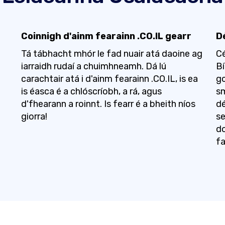
Coinnigh d'ainm fearainn .CO.IL gearr
Dé
Tá tábhacht mhór le fad nuair atá daoine ag
Cé
iarraidh rudaí a chuimhneamh. Dá lú
Bí
carachtair atá i d'ainm fearainn .CO.IL, is ea
gc
is éasca é a chlóscríobh, a rá, agus
s
d'fhearann a roinnt. Is fearr é a bheith níos
dé
giorra!
se
do
fa