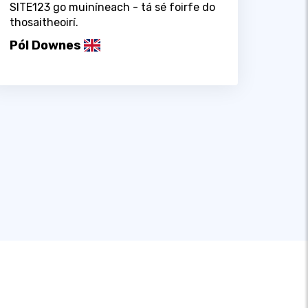
SITE123 go muiníneach - tá sé foirfe do
thosaitheoirí.
Pól Downes