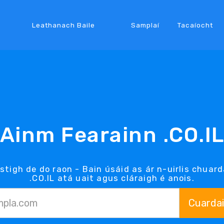
Leathanach Baile
Samplaí
Tacaíocht
Ainm Fearainn .CO.I
istigh de do raon - Bain úsáid as ár n-uirlis chuar
.CO.IL atá uait agus cláraigh é anois.
Cuarda