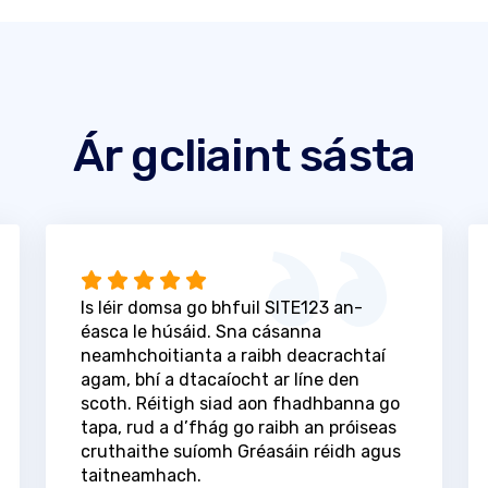
Ár gcliaint sásta
Is léir domsa go bhfuil SITE123 an-
éasca le húsáid. Sna cásanna
neamhchoitianta a raibh deacrachtaí
agam, bhí a dtacaíocht ar líne den
scoth. Réitigh siad aon fhadhbanna go
tapa, rud a d’fhág go raibh an próiseas
cruthaithe suíomh Gréasáin réidh agus
taitneamhach.