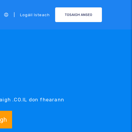
|
Logáil Isteach
TOSAIGH ANSEO
L
daigh .CO.IL don fhearann
igh