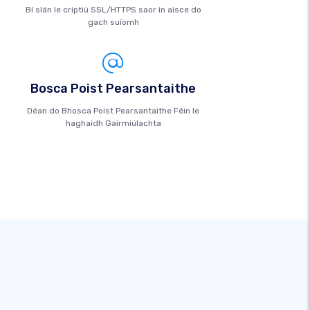
Bí slán le criptiú SSL/HTTPS saor in aisce do
gach suíomh
Bosca Poist Pearsantaithe
Déan do Bhosca Poist Pearsantaithe Féin le
haghaidh Gairmiúlachta