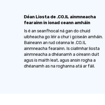
Déan Liosta de .CO.IL ainmneacha
fearainn in ionad ceann amháin
Is é an seanfhocal ná gan do chuid
uibheacha go léir a chur i gciseán amháin.
Baineann an rud céanna le .CO.IL
ainmneacha fearainn. Is ciallmhar liosta
ainmneacha a dhéanamh a oireann duit
agus is maith leat, agus ansin rogha a
dhéanamh as na roghanna atá ar fáil.