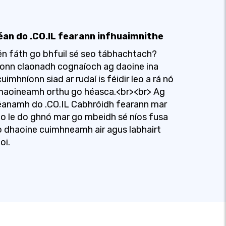
an do .CO.IL fearann ​​infhuaimnithe
n fáth go bhfuil sé seo tábhachtach?
onn claonadh cognaíoch ag daoine ina
uimhníonn siad ar rudaí is féidir leo a rá nó
maoineamh orthu go héasca.<br><br> Ag
anamh do .CO.IL Cabhróidh fearann ​​mar
o le do ghnó mar go mbeidh sé níos fusa
 dhaoine cuimhneamh air agus labhairt
oi.