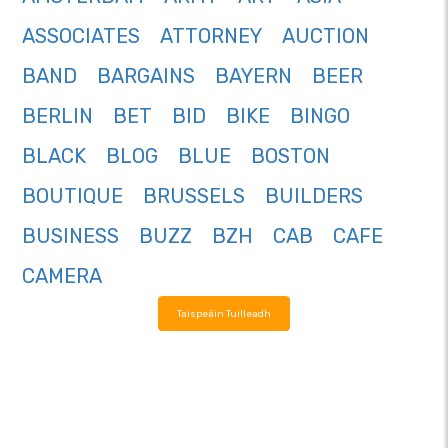
ASSOCIATES
ATTORNEY
AUCTION
BAND
BARGAINS
BAYERN
BEER
BERLIN
BET
BID
BIKE
BINGO
BLACK
BLOG
BLUE
BOSTON
BOUTIQUE
BRUSSELS
BUILDERS
BUSINESS
BUZZ
BZH
CAB
CAFE
CAMERA
Taispeáin Tuilleadh