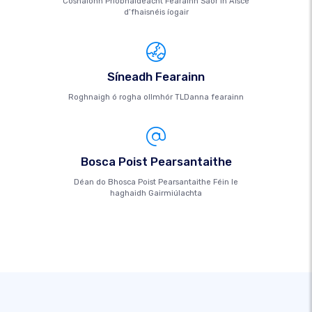
Cosnaíonn Príobháideacht Fearainn Saor in Aisce
d’fhaisnéis íogair
Síneadh Fearainn
Roghnaigh ó rogha ollmhór TLDanna fearainn
Bosca Poist Pearsantaithe
Déan do Bhosca Poist Pearsantaithe Féin le
haghaidh Gairmiúlachta