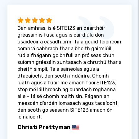
Gan amhras, is é SITE123 an dearthóir
gréasáin is fusa agus is cairdiúla don
úsáideoir a casadh orm. Tá a gcuid teicneoirí
comhrá cabhrach thar a bheith gairmiúil,
rud a fhágann go bhfuil an próiseas chun
suíomh gréasáin suntasach a chruthú thar a
bheith simplí. Tá a saineolas agus a
dtacaíocht den scoth i ndáiríre. Chomh
luath agus a fuair mé amach faoi SITE123,
stop mé láithreach ag cuardach roghanna
eile - tá sé chomh maith sin. Fágann an
meascán d'ardán iomasach agus tacaíocht
den scoth go seasann SITE123 amach ón
iomaíocht.
Christi Prettyman