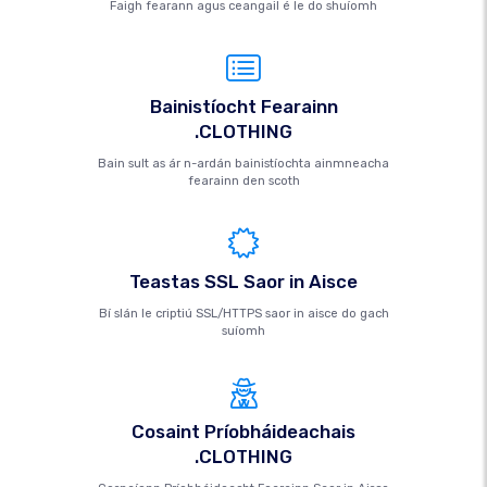
Faigh fearann ​​agus ceangail é le do shuíomh
Bainistíocht Fearainn
.CLOTHING
Bain sult as ár n-ardán bainistíochta ainmneacha
fearainn den scoth
Teastas SSL Saor in Aisce
Bí slán le criptiú SSL/HTTPS saor in aisce do gach
suíomh
Cosaint Príobháideachais
.CLOTHING