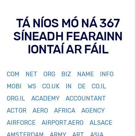
TÁ NÍOS MÓ NÁ 367
SÍNEADH FEARAINN
IONTAÍ AR FÁIL
COM
NET
ORG
BIZ
NAME
INFO
MOBI
WS
CO.UK
IN
DE
CO.IL
ORG.IL
ACADEMY
ACCOUNTANT
ACTOR
AERO
AFRICA
AGENCY
AIRFORCE
AIRPORT.AERO
ALSACE
AMSTERDAM
ARMY
ART
ASIA