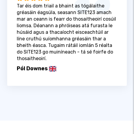
Tar éis dom triail a bhaint as tógálaithe
gréasáin éagsúla, seasann SITE123 amach
mar an ceann is fearr do thosaitheoirí cosúil
liomsa. Déanann a phróiseas atá furasta le
húsáid agus a thacaíocht eisceachtúil ar
líne cruthú suíomhanna gréasáin thar a
bheith éasca. Tugaim rátáil iomlán 5 réalta
do SITE123 go muiníneach - tá sé foirfe do
thosaitheoirí.
Pól Downes