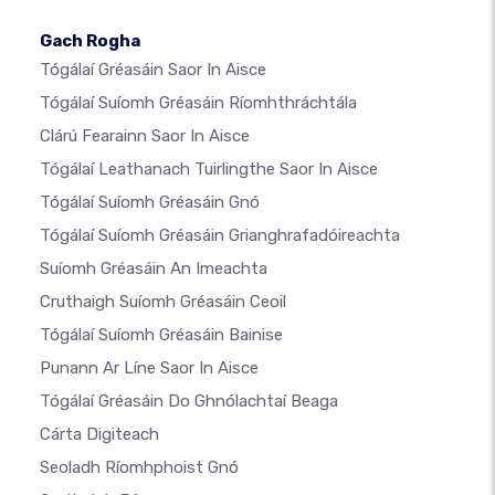
Gach Rogha
Tógálaí Gréasáin Saor In Aisce
Tógálaí Suíomh Gréasáin Ríomhthráchtála
Clárú Fearainn Saor In Aisce
Tógálaí Leathanach Tuirlingthe Saor In Aisce
Tógálaí Suíomh Gréasáin Gnó
Tógálaí Suíomh Gréasáin Grianghrafadóireachta
Suíomh Gréasáin An Imeachta
Cruthaigh Suíomh Gréasáin Ceoil
Tógálaí Suíomh Gréasáin Bainise
Punann Ar Líne Saor In Aisce
Tógálaí Gréasáin Do Ghnólachtaí Beaga
Cárta Digiteach
Seoladh Ríomhphoist Gnó