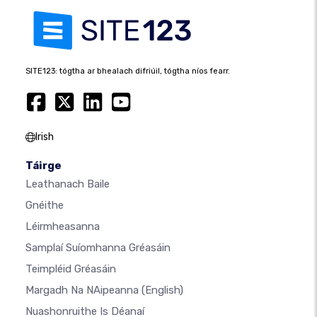
SITE123: tógtha ar bhealach difriúil, tógtha níos fearr.
Irish
Táirge
Leathanach Baile
Gnéithe
Léirmheasanna
Samplaí Suíomhanna Gréasáin
Teimpléid Gréasáin
Margadh Na NAipeanna
(English)
Nuashonruithe Is Déanaí