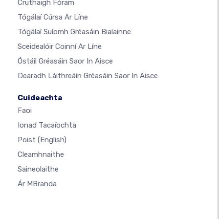
Cruthaigh Fóram
Tógálaí Cúrsa Ar Líne
Tógálaí Suíomh Gréasáin Bialainne
Sceidealóir Coinní Ar Líne
Óstáil Gréasáin Saor In Aisce
Dearadh Láithreáin Gréasáin Saor In Aisce
Cuideachta
Faoi
Ionad Tacaíochta
Poist
(English)
Cleamhnaithe
Saineolaithe
Ár MBranda