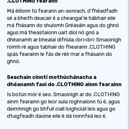
.CLOTHING fearann
Má éilíonn tú fearann ​​an-sonrach, d’fhéadfadh
sé a bheith deacair é a cheangal le hábhair eile
má fhásann do shuíomh Gréasáin agus do ghnó
agus má theastaíonn uait díol nó gnó a
dhéanamh ar bhealaí difriúla.<br><br> Smaoinigh
roimh ré agus tabhair do fhearann ​​.CLOTHING
spás fearainn le fás de réir mar a fhásann do
ghnó.
Seachain cinntí mothúchánacha a
dhéanamh faoi do .CLOTHING ainm fearainn
Is botún mór é seo. Smaoinigh ar do .CLOTHING
ainm fearainn go leor sula roghnaíonn tú é, agus
deimhnigh go bhfuil ciall loighciúil leis agus go
dtuigfeadh daoine eile é dá roinnfeá leo é.