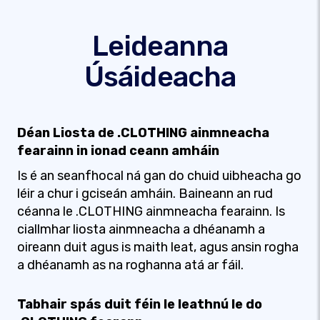
Leideanna
Úsáideacha
Déan Liosta de .CLOTHING ainmneacha
fearainn in ionad ceann amháin
Is é an seanfhocal ná gan do chuid uibheacha go
léir a chur i gciseán amháin. Baineann an rud
céanna le .CLOTHING ainmneacha fearainn. Is
ciallmhar liosta ainmneacha a dhéanamh a
oireann duit agus is maith leat, agus ansin rogha
a dhéanamh as na roghanna atá ar fáil.
Tabhair spás duit féin le leathnú le do