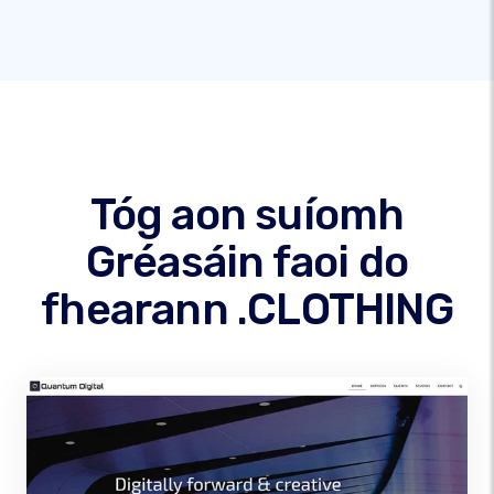
Tóg aon suíomh
Gréasáin faoi do
fhearann .CLOTHING