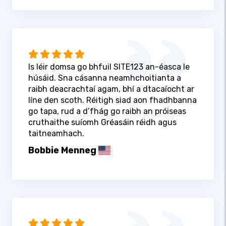
Is léir domsa go bhfuil SITE123 an-éasca le
húsáid. Sna cásanna neamhchoitianta a
raibh deacrachtaí agam, bhí a dtacaíocht ar
líne den scoth. Réitigh siad aon fhadhbanna
go tapa, rud a d’fhág go raibh an próiseas
cruthaithe suíomh Gréasáin réidh agus
taitneamhach.
Bobbie Menneg