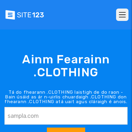
Ainm Fearainn
.CLOTHING
Tá do fhearann .CLOTHING laistigh de do raon -
Bain úsáid as ár n-uirlis chuardaigh .CLOTHING don
fhearann .CLOTHING atá uait agus cláraigh é anois.