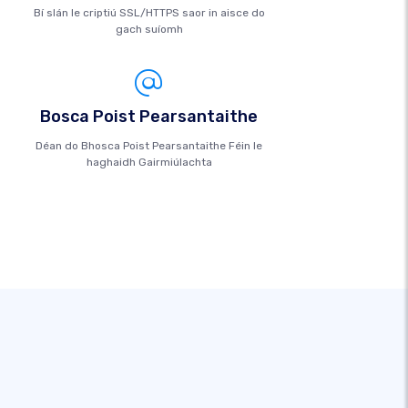
Bí slán le criptiú SSL/HTTPS saor in aisce do
gach suíomh
Bosca Poist Pearsantaithe
Déan do Bhosca Poist Pearsantaithe Féin le
haghaidh Gairmiúlachta