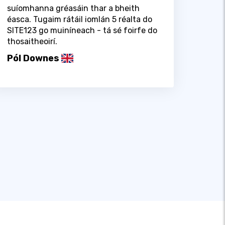
suíomhanna gréasáin thar a bheith
éasca. Tugaim rátáil iomlán 5 réalta do
SITE123 go muiníneach - tá sé foirfe do
thosaitheoirí.
Pól Downes