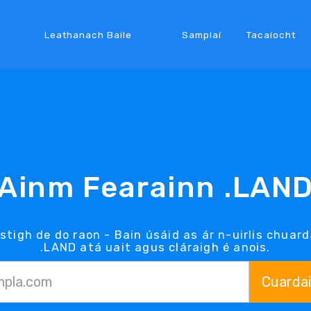
Leathanach Baile
Samplaí
Tacaíocht
Ainm Fearainn .LAN
stigh de do raon - Bain úsáid as ár n-uirlis chua
.LAND atá uait agus cláraigh é anois.
Cuarda