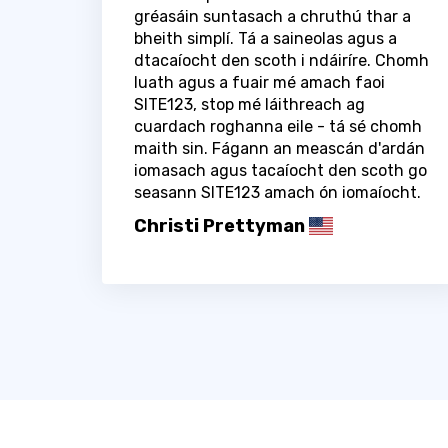
gréasáin suntasach a chruthú thar a
bheith simplí. Tá a saineolas agus a
dtacaíocht den scoth i ndáiríre. Chomh
luath agus a fuair mé amach faoi
SITE123, stop mé láithreach ag
cuardach roghanna eile - tá sé chomh
maith sin. Fágann an meascán d'ardán
iomasach agus tacaíocht den scoth go
seasann SITE123 amach ón iomaíocht.
Christi Prettyman