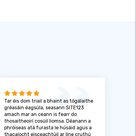
Tar éis dom triail a bhaint as tógálaithe
gréasáin éagsúla, seasann SITE123
amach mar an ceann is fearr do
thosaitheoirí cosúil liomsa. Déanann a
phróiseas atá furasta le húsáid agus a
thacaíocht eisceachtúil ar líne cruthú