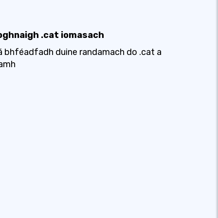
oghnaigh .cat iomasach
 bhféadfadh duine randamach do .cat a
éamh