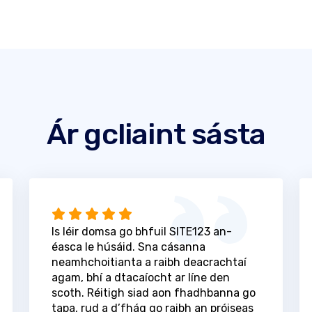
Ár gcliaint sásta
Is léir domsa go bhfuil SITE123 an-
éasca le húsáid. Sna cásanna
neamhchoitianta a raibh deacrachtaí
agam, bhí a dtacaíocht ar líne den
scoth. Réitigh siad aon fhadhbanna go
tapa, rud a d’fhág go raibh an próiseas