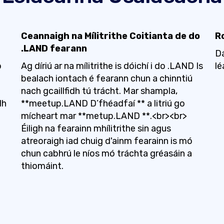
Ceannaigh na Mílitrithe Coitianta de do
R
.LAND fearann
Dá
o
Ag díriú ar na mílitrithe is dóichí i do .LAND Is
l
bealach iontach é fearann ​​chun a chinntiú
nach gcaillfidh tú trácht. Mar shampla,
dh
**meetup.LAND D’fhéadfaí ** a litriú go
mícheart mar **metup.LAND **.<br><br>
Éiligh na fearainn mhílitrithe sin agus
atreoraigh iad chuig d'ainm fearainn is mó
chun cabhrú le níos mó tráchta gréasáin a
thiomáint.