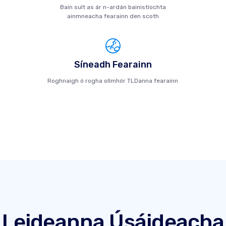
Bain sult as ár n-ardán bainistíochta
ainmneacha fearainn den scoth
Síneadh Fearainn
Roghnaigh ó rogha ollmhór TLDanna fearainn
Leideanna Úsáideacha