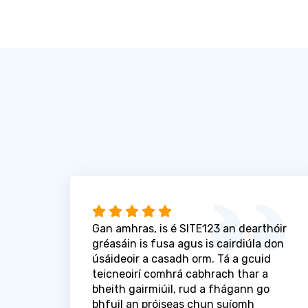
Gan amhras, is é SITE123 an dearthóir
gréasáin is fusa agus is cairdiúla don
úsáideoir a casadh orm. Tá a gcuid
teicneoirí comhrá cabhrach thar a
bheith gairmiúil, rud a fhágann go
bhfuil an próiseas chun suíomh