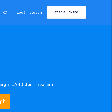
|
Logáil Isteach
TOSAIGH ANSEO
D
rdaigh .LAND don fhearann
igh