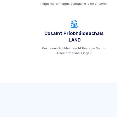
Faigh fearann ​​agus ceangail é le do shuíomh
Cosaint Príobháideachais
.LAND
Cosnaíonn Príobháideacht Fearainn Saor in
Aisce d’fhaisnéis íogair