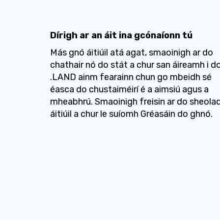
Dírigh ar an áit ina gcónaíonn tú
Más gnó áitiúil atá agat, smaoinigh ar do
chathair nó do stát a chur san áireamh i d
.LAND ainm fearainn chun go mbeidh sé
éasca do chustaiméirí é a aimsiú agus a
mheabhrú. Smaoinigh freisin ar do sheola
áitiúil a chur le suíomh Gréasáin do ghnó.