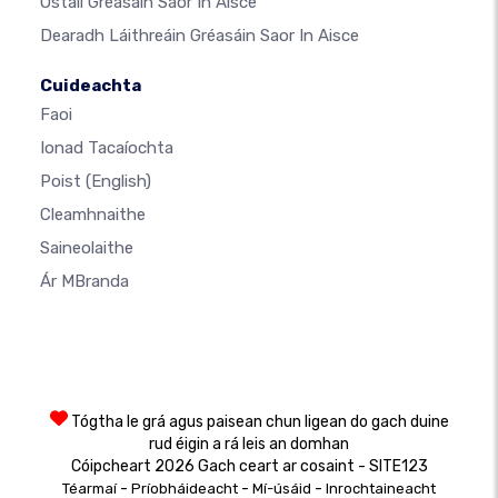
Óstáil Gréasáin Saor In Aisce
Dearadh Láithreáin Gréasáin Saor In Aisce
Cuideachta
Faoi
Ionad Tacaíochta
Poist
(English)
Cleamhnaithe
Saineolaithe
Ár MBranda
Tógtha le grá agus paisean chun ligean do gach duine
rud éigin a rá leis an domhan
Cóipcheart 2026 Gach ceart ar cosaint - SITE123
-
-
-
Téarmaí
Príobháideacht
Mí-úsáid
Inrochtaineacht