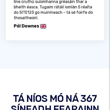
líne cruthú suíomhanna gréasáin thar a
bheith éasca. Tugaim rátáil iomlán 5 réalta
do SITE123 go muiníneach - tá sé foirfe do
thosaitheoirí.
Pól Downes
TÁ NÍOS MÓ NÁ 367
SÍNEADH FEARAINN