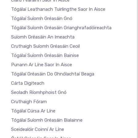
Clárú Fearainn Saor In Aisce
Tógálaí Leathanach Tuirlingthe Saor In Aisce
Tógálaí Suíomh Gréasáin Gnó
Tógálaí Suíomh Gréasáin Grianghrafadóireachta
Suíomh Gréasáin An Imeachta
Cruthaigh Suíomh Gréasáin Ceoil
Tógálaí Suíomh Gréasáin Bainise
Punann Ar Líne Saor In Aisce
Tógálaí Gréasáin Do Ghnólachtaí Beaga
Cárta Digiteach
Seoladh Ríomhphoist Gnó
Cruthaigh Fóram
Tógálaí Cúrsa Ar Líne
Tógálaí Suíomh Gréasáin Bialainne
Sceidealóir Coinní Ar Líne