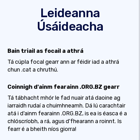
Leideanna
Úsáideacha
Bain triail as focail a athrá
Tá cúpla focal gearr ann ar féidir iad a athrá
chun .cat a chruthú.
Coinnigh d'ainm fearainn .ORG.BZ gearr
Tá tábhacht mhór le fad nuair atá daoine ag
iarraidh rudaí a chuimhneamh. Dá lú carachtair
atá i d'ainm fearainn .ORG.BZ, is ea is éasca é a
chlóscríobh, a rá, agus d'fhearann a roinnt. Is
fearr é a bheith níos giorra!