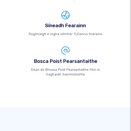
Síneadh Fearainn
Roghnaigh ó rogha ollmhór TLDanna fearainn
Bosca Poist Pearsantaithe
Déan do Bhosca Poist Pearsantaithe Féin le
haghaidh Gairmiúlachta