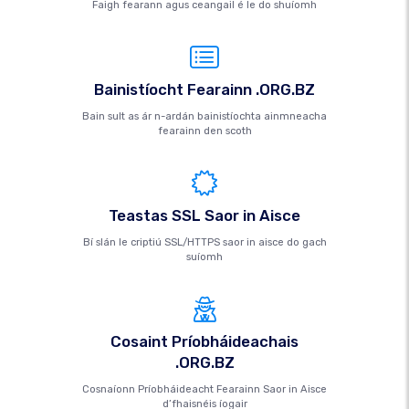
Faigh fearann ​​agus ceangail é le do shuíomh
Bainistíocht Fearainn .ORG.BZ
Bain sult as ár n-ardán bainistíochta ainmneacha
fearainn den scoth
Teastas SSL Saor in Aisce
Bí slán le criptiú SSL/HTTPS saor in aisce do gach
suíomh
Cosaint Príobháideachais
.ORG.BZ
Cosnaíonn Príobháideacht Fearainn Saor in Aisce
d’fhaisnéis íogair