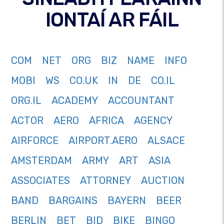
IONTAÍ AR FÁIL
COM
NET
ORG
BIZ
NAME
INFO
MOBI
WS
CO.UK
IN
DE
CO.IL
ORG.IL
ACADEMY
ACCOUNTANT
ACTOR
AERO
AFRICA
AGENCY
AIRFORCE
AIRPORT.AERO
ALSACE
AMSTERDAM
ARMY
ART
ASIA
ASSOCIATES
ATTORNEY
AUCTION
BAND
BARGAINS
BAYERN
BEER
BERLIN
BET
BID
BIKE
BINGO