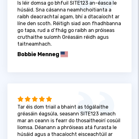
Is léir domsa go bhfuil SITE123 an-éasca le
húsáid. Sna cásanna neamhchoitianta a
raibh deacrachtaí agam, bhí a dtacaíocht ar
líne den scoth. Réitigh siad aon fhadhbanna
go tapa, rud a d’fhág go raibh an próiseas
cruthaithe suíomh Gréasáin réidh agus
taitneamhach.
Bobbie Menneg
Tar éis dom triail a bhaint as tógálaithe
gréasáin éagsúla, seasann SITE123 amach
mar an ceann is fearr do thosaitheoirí cosúil
liomsa. Déanann a phróiseas atá furasta le
húsáid agus a thacaíocht eisceachtúil ar