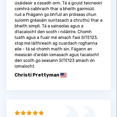
úsáideoir a casadh orm. Tá a gcuid teicneoirí
comhrá cabhrach thar a bheith gairmiúil,
rud a fhágann go bhfuil an próiseas chun
suíomh gréasáin suntasach a chruthú thar a
bheith simplí. Tá a saineolas agus a
dtacaíocht den scoth i ndáiríre. Chomh
luath agus a fuair mé amach faoi SITE123,
stop mé láithreach ag cuardach roghanna
eile - tá sé chomh maith sin. Fágann an
meascán d'ardán iomasach agus tacaíocht
den scoth go seasann SITE123 amach ón
iomaíocht.
Christi Prettyman