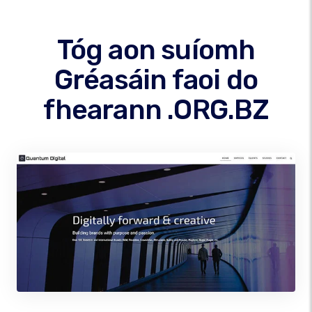
Tóg aon suíomh
Gréasáin faoi do
fhearann .ORG.BZ