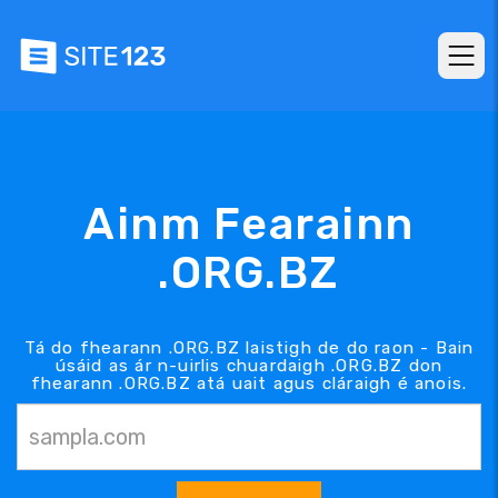
Ainm Fearainn
.ORG.BZ
Tá do fhearann .ORG.BZ laistigh de do raon - Bain
úsáid as ár n-uirlis chuardaigh .ORG.BZ don
fhearann .ORG.BZ atá uait agus cláraigh é anois.