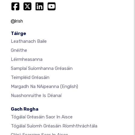
Irish
Táirge
Leathanach Baile
Gnéithe
Léirmheasanna
Samplaí Suíomhanna Gréasáin
Teimpléid Gréasáin
Margadh Na NAipeanna
(English)
Nuashonruithe Is Déanaí
Gach Rogha
Tógálaí Gréasáin Saor In Aisce
Tógálaí Suíomh Gréasáin Ríomhthráchtála