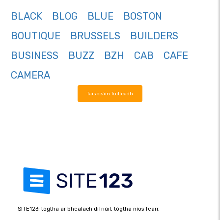
BLACK
BLOG
BLUE
BOSTON
BOUTIQUE
BRUSSELS
BUILDERS
BUSINESS
BUZZ
BZH
CAB
CAFE
CAMERA
Taispeáin Tuilleadh
SITE123: tógtha ar bhealach difriúil, tógtha níos fearr.