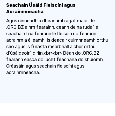
Seachain Úsáid Fleiscíní agus
Acrainmneacha
Agus cinneadh á dhéanamh agat maidir le
.ORG.BZ ainm fearainn, ceann de na rudaí le
seachaint ná fearann ​​le fleiscín nó fearann ​​
acrainm a éileamh. Is deacair cuimhneamh orthu
seo agus is furasta mearbhall a chur orthu
d’úsáideoirí idirlín.<br><br> Déan do .ORG.BZ
fearann ​​éasca do lucht féachana do shuíomh
Gréasáin agus seachain fleiscíní agus
acrainmneacha.